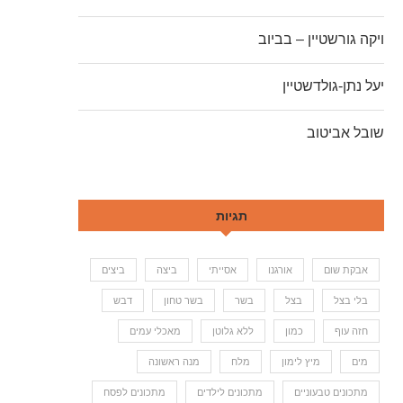
ויקה גורשטיין – בביוב
יעל נתן-גולדשטיין
שובל אביטוב
תגיות
אבקת שום
אורגנו
אסייתי
ביצה
ביצים
בלי בצל
בצל
בשר
בשר טחון
דבש
חזה עוף
כמון
ללא גלוטן
מאכלי עמים
מים
מיץ לימון
מלח
מנה ראשונה
מתכונים טבעוניים
מתכונים לילדים
מתכונים לפסח