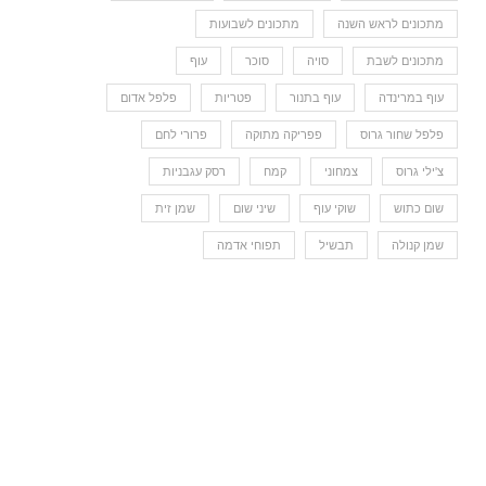
מתכונים לראש השנה
מתכונים לשבועות
מתכונים לשבת
סויה
סוכר
עוף
עוף במרינדה
עוף בתנור
פטריות
פלפל אדום
פלפל שחור גרוס
פפריקה מתוקה
פרורי לחם
צ'ילי גרוס
צמחוני
קמח
רסק עגבניות
שום כתוש
שוקי עוף
שיני שום
שמן זית
שמן קנולה
תבשיל
תפוחי אדמה