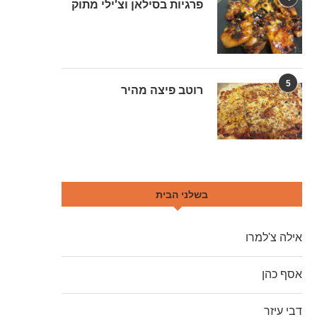
פרגיות בסילאן וצ'ילי מתוק
5
רוטב פיצה מהיר
בשלני הבית
אילה צ'למרו
אסף כהן
דבי עיזר