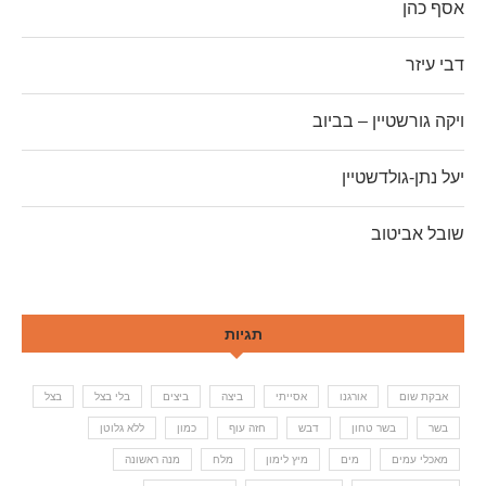
אסף כהן
דבי עיזר
ויקה גורשטיין – בביוב
יעל נתן-גולדשטיין
שובל אביטוב
תגיות
אבקת שום
אורגנו
אסייתי
ביצה
ביצים
בלי בצל
בצל
בשר
בשר טחון
דבש
חזה עוף
כמון
ללא גלוטן
מאכלי עמים
מים
מיץ לימון
מלח
מנה ראשונה