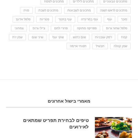
מתכונים טבעוניים
מתכונים לילדים
מתכונים לפסח
מתכונים לראש השנה
מתכונים לשבועות
מתכונים לשבת
סויה
סוכר
עוף
עוף במרינדה
עוף בתנור
פטריות
פלפל אדום
פלפל שחור גרוס
פפריקה מתוקה
פרורי לחם
צ'ילי גרוס
צמחוני
קמח
רסק עגבניות
שום כתוש
שוקי עוף
שיני שום
שמן זית
שמן קנולה
תבשיל
תפוחי אדמה
מאמרי בישול אחרונים
טיפים לבחירת תפריט שמתאים
לאירועים