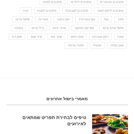
מתכונים טבעוניים
מתכונים לילדים
מתכונים לפסח
מתכונים לראש השנה
מתכונים לשבועות
מתכונים לשבת
סויה
סוכר
עוף
עוף במרינדה
עוף בתנור
פטריות
פלפל אדום
פלפל שחור גרוס
פפריקה מתוקה
פרורי לחם
צ'ילי גרוס
צמחוני
קמח
רסק עגבניות
שום כתוש
שוקי עוף
שיני שום
שמן זית
שמן קנולה
תבשיל
תפוחי אדמה
מאמרי בישול אחרונים
טיפים לבחירת תפריט שמתאים
לאירועים