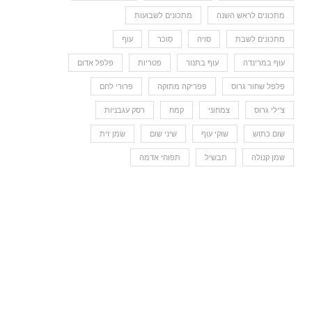
מתכונים לראש השנה
מתכונים לשבועות
מתכונים לשבת
סויה
סוכר
עוף
עוף במרינדה
עוף בתנור
פטריות
פלפל אדום
פלפל שחור גרוס
פפריקה מתוקה
פרורי לחם
צ'ילי גרוס
צמחוני
קמח
רסק עגבניות
שום כתוש
שוקי עוף
שיני שום
שמן זית
שמן קנולה
תבשיל
תפוחי אדמה