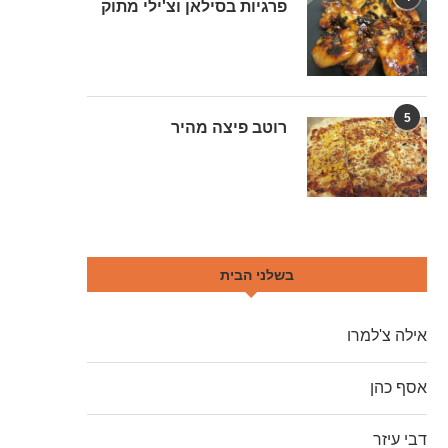
פרגיות בסילאן וצ'ילי מתוק
5
רוטב פיצה מהיר
בשלני הבית
אילה צ'למרו
אסף כהן
דבי עיזר