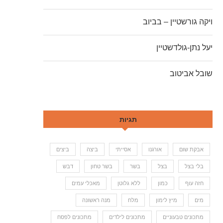
ויקה גורשטיין – בביוב
יעל נתן-גולדשטיין
שובל אביטוב
תגיות
אבקת שום
אורגנו
אסייתי
ביצה
ביצים
בלי בצל
בצל
בשר
בשר טחון
דבש
חזה עוף
כמון
ללא גלוטן
מאכלי עמים
מים
מיץ לימון
מלח
מנה ראשונה
מתכונים טבעוניים
מתכונים לילדים
מתכונים לפסח