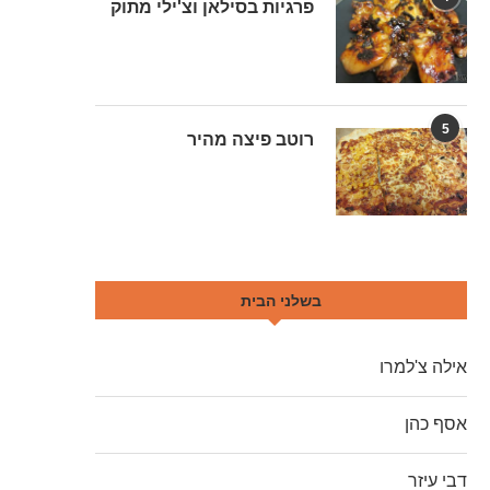
פרגיות בסילאן וצ'ילי מתוק
5
רוטב פיצה מהיר
בשלני הבית
אילה צ'למרו
אסף כהן
דבי עיזר