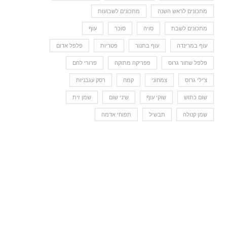
מתכונים לראש השנה
מתכונים לשבועות
מתכונים לשבת
סויה
סוכר
עוף
עוף במרינדה
עוף בתנור
פטריות
פלפל אדום
פלפל שחור גרוס
פפריקה מתוקה
פרורי לחם
צ'ילי גרוס
צמחוני
קמח
רסק עגבניות
שום כתוש
שוקי עוף
שיני שום
שמן זית
שמן קנולה
תבשיל
תפוחי אדמה