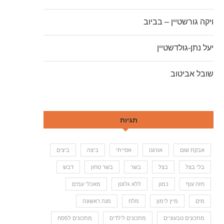
ויקה גורשטיין – בביוב
יעל נתן-גולדשטיין
שובל אביטוב
תגיות
אבקת שום
אורגנו
אסייתי
ביצה
ביצים
בלי בצל
בצל
בשר
בשר טחון
דבש
חזה עוף
כמון
ללא גלוטן
מאכלי עמים
מים
מיץ לימון
מלח
מנה ראשונה
מתכונים טבעוניים
מתכונים לילדים
מתכונים לפסח