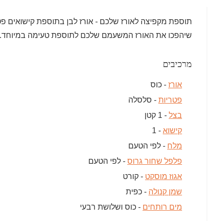
תוספת מקפיצה לאורז שלכם - אורז לבן בתוספת קישואים פט
שיהפכו את האורז המשעמם שלכם לתוספת טעימה במיוחד.
מרכיבים
אורז
- כוס
פטריות
- סלסלה
בצל
- 1 קטן
קישוא
- 1
מלח
- לפי הטעם
פלפל שחור גרוס
- לפי הטעם
אגוז מוסקט
- קורט
שמן קנולה
- כפית
מים רותחים
- כוס ושלושת רבעי