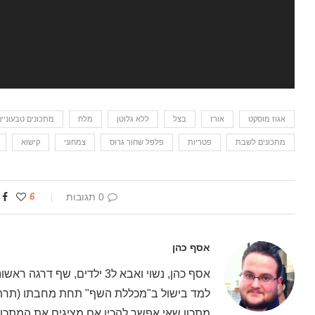
אגוז מוסקט
אורז
בצל
ללא גלוטן
מלח
מתכונים טבעוניים
מתכונים לשבת
פטריות
פלפל שחור גרוס
צמחוני
קישוא
0 תגובות
6
אסף כהן
אסף כהן, נשוי ואבא ל3 ילדים
למד בישול ב"מכללת השף" תחת מחבתו (תרתי 
מתכון שאי אפשר להכין אם מציגים את המתכון 