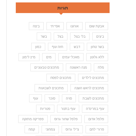
תגיות
אבקת שום
אורגנו
אסייתי
ביצה
ביצים
בלי בצל
בצל
בשר
בשר טחון
דבש
חזה עוף
כמון
ללא גלוטן
מאכלי עמים
מים
מיץ לימון
מלח
מנה ראשונה
מתכונים טבעוניים
מתכונים לילדים
מתכונים לפסח
מתכונים לראש השנה
מתכונים לשבועות
מתכונים לשבת
סויה
סוכר
עוף
עוף במרינדה
עוף בתנור
פטריות
פלפל אדום
פלפל שחור גרוס
פפריקה מתוקה
פרורי לחם
צ'ילי גרוס
צמחוני
קמח