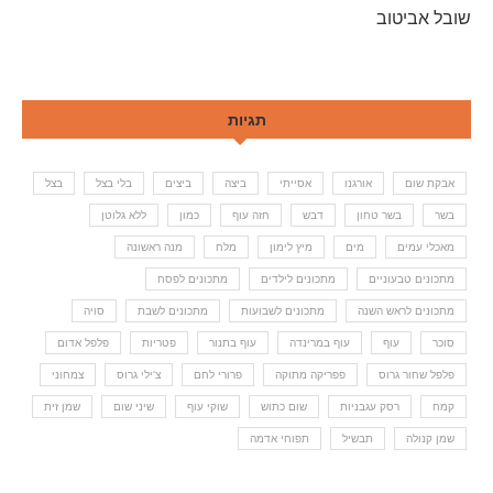
שובל אביטוב
תגיות
אבקת שום
אורגנו
אסייתי
ביצה
ביצים
בלי בצל
בצל
בשר
בשר טחון
דבש
חזה עוף
כמון
ללא גלוטן
מאכלי עמים
מים
מיץ לימון
מלח
מנה ראשונה
מתכונים טבעוניים
מתכונים לילדים
מתכונים לפסח
מתכונים לראש השנה
מתכונים לשבועות
מתכונים לשבת
סויה
סוכר
עוף
עוף במרינדה
עוף בתנור
פטריות
פלפל אדום
פלפל שחור גרוס
פפריקה מתוקה
פרורי לחם
צ'ילי גרוס
צמחוני
קמח
רסק עגבניות
שום כתוש
שוקי עוף
שיני שום
שמן זית
שמן קנולה
תבשיל
תפוחי אדמה