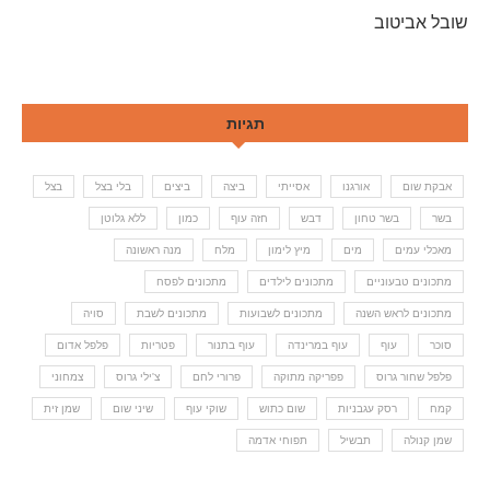
שובל אביטוב
תגיות
אבקת שום
אורגנו
אסייתי
ביצה
ביצים
בלי בצל
בצל
בשר
בשר טחון
דבש
חזה עוף
כמון
ללא גלוטן
מאכלי עמים
מים
מיץ לימון
מלח
מנה ראשונה
מתכונים טבעוניים
מתכונים לילדים
מתכונים לפסח
מתכונים לראש השנה
מתכונים לשבועות
מתכונים לשבת
סויה
סוכר
עוף
עוף במרינדה
עוף בתנור
פטריות
פלפל אדום
פלפל שחור גרוס
פפריקה מתוקה
פרורי לחם
צ'ילי גרוס
צמחוני
קמח
רסק עגבניות
שום כתוש
שוקי עוף
שיני שום
שמן זית
שמן קנולה
תבשיל
תפוחי אדמה