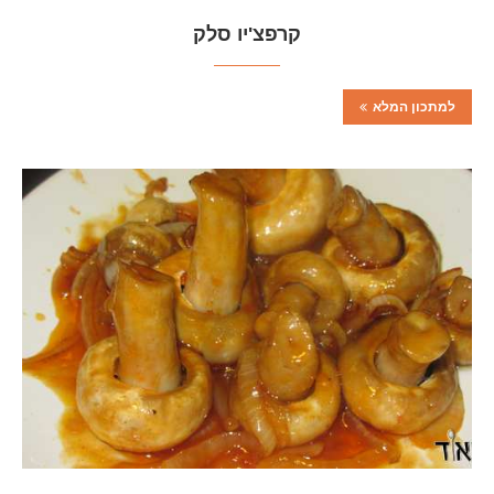
קרפצ'יו סלק
למתכון המלא