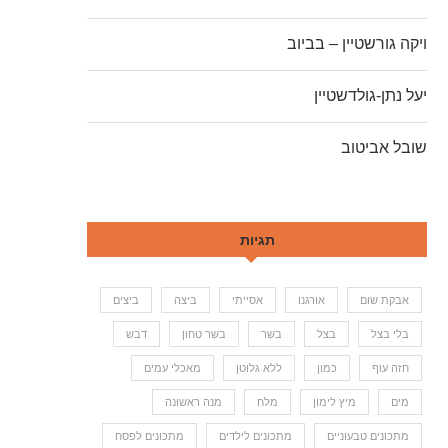
ויקה גורשטיין – בביוב
יעל נתן-גולדשטיין
שובל אביטוב
תגיות
אבקת שום
אורגנו
אסייתי
ביצה
ביצים
בלי בצל
בצל
בשר
בשר טחון
דבש
חזה עוף
כמון
ללא גלוטן
מאכלי עמים
מים
מיץ לימון
מלח
מנה ראשונה
מתכונים טבעוניים
מתכונים לילדים
מתכונים לפסח