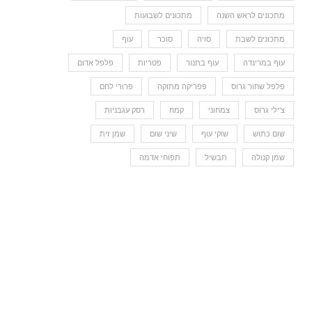
מתכונים לראש השנה
מתכונים לשבועות
מתכונים לשבת
סויה
סוכר
עוף
עוף במרינדה
עוף בתנור
פטריות
פלפל אדום
פלפל שחור גרוס
פפריקה מתוקה
פרורי לחם
צ'ילי גרוס
צמחוני
קמח
רסק עגבניות
שום כתוש
שוקי עוף
שיני שום
שמן זית
שמן קנולה
תבשיל
תפוחי אדמה