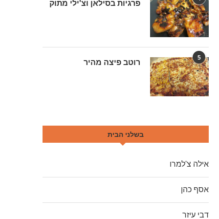
פרגיות בסילאן וצ'ילי מתוק
5
רוטב פיצה מהיר
בשלני הבית
אילה צ'למרו
אסף כהן
דבי עיזר