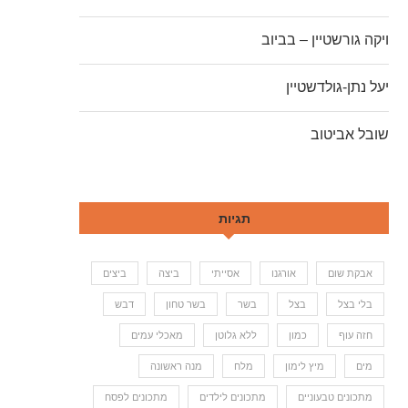
ויקה גורשטיין – בביוב
יעל נתן-גולדשטיין
שובל אביטוב
תגיות
אבקת שום
אורגנו
אסייתי
ביצה
ביצים
בלי בצל
בצל
בשר
בשר טחון
דבש
חזה עוף
כמון
ללא גלוטן
מאכלי עמים
מים
מיץ לימון
מלח
מנה ראשונה
מתכונים טבעוניים
מתכונים לילדים
מתכונים לפסח