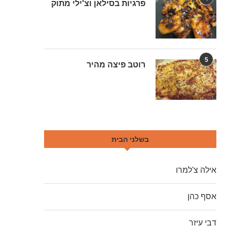
פרגיות בסילאן וצ'ילי מתוק
5
רוטב פיצה מהיר
בשלני הבית
אילה צ'למרו
אסף כהן
דבי עיזר