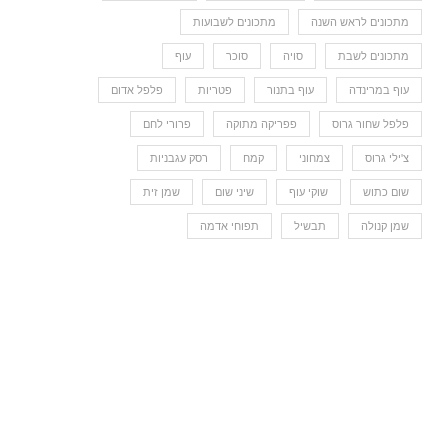
מתכונים לראש השנה
מתכונים לשבועות
מתכונים לשבת
סויה
סוכר
עוף
עוף במרינדה
עוף בתנור
פטריות
פלפל אדום
פלפל שחור גרוס
פפריקה מתוקה
פרורי לחם
צ'ילי גרוס
צמחוני
קמח
רסק עגבניות
שום כתוש
שוקי עוף
שיני שום
שמן זית
שמן קנולה
תבשיל
תפוחי אדמה