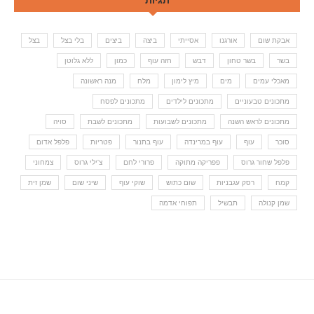
תגיות
אבקת שום
אורגנו
אסייתי
ביצה
ביצים
בלי בצל
בצל
בשר
בשר טחון
דבש
חזה עוף
כמון
ללא גלוטן
מאכלי עמים
מים
מיץ לימון
מלח
מנה ראשונה
מתכונים טבעוניים
מתכונים לילדים
מתכונים לפסח
מתכונים לראש השנה
מתכונים לשבועות
מתכונים לשבת
סויה
סוכר
עוף
עוף במרינדה
עוף בתנור
פטריות
פלפל אדום
פלפל שחור גרוס
פפריקה מתוקה
פרורי לחם
צ'ילי גרוס
צמחוני
קמח
רסק עגבניות
שום כתוש
שוקי עוף
שיני שום
שמן זית
שמן קנולה
תבשיל
תפוחי אדמה