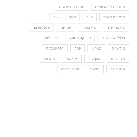
מתכונים לראש השנה
מתכונים לשבועות
מתכונים לשבת
סויה
סוכר
עוף
עוף במרינדה
עוף בתנור
פטריות
פלפל אדום
פלפל שחור גרוס
פפריקה מתוקה
פרורי לחם
צ'ילי גרוס
צמחוני
קמח
רסק עגבניות
שום כתוש
שוקי עוף
שיני שום
שמן זית
שמן קנולה
תבשיל
תפוחי אדמה