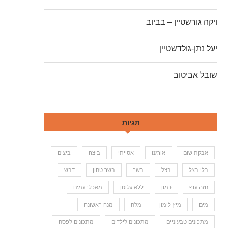
ויקה גורשטיין – בביוב
יעל נתן-גולדשטיין
שובל אביטוב
תגיות
אבקת שום
אורגנו
אסייתי
ביצה
ביצים
בלי בצל
בצל
בשר
בשר טחון
דבש
חזה עוף
כמון
ללא גלוטן
מאכלי עמים
מים
מיץ לימון
מלח
מנה ראשונה
מתכונים טבעוניים
מתכונים לילדים
מתכונים לפסח