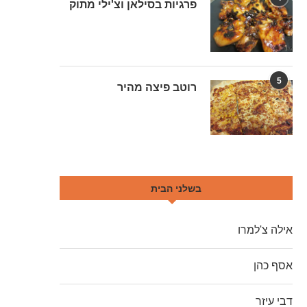
פרגיות בסילאן וצ'ילי מתוק
5
רוטב פיצה מהיר
בשלני הבית
אילה צ'למרו
אסף כהן
דבי עיזר