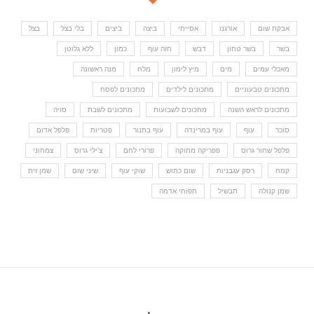
אבקת שום
אורגנו
אסייתי
ביצה
ביצים
בלי בצל
בצל
בשר
בשר טחון
דבש
חזה עוף
כמון
ללא גלוטן
מאכלי עמים
מים
מיץ לימון
מלח
מנה ראשונה
מתכונים טבעוניים
מתכונים לילדים
מתכונים לפסח
מתכונים לראש השנה
מתכונים לשבועות
מתכונים לשבת
סויה
סוכר
עוף
עוף במרינדה
עוף בתנור
פטריות
פלפל אדום
פלפל שחור גרוס
פפריקה מתוקה
פרורי לחם
צ'ילי גרוס
צמחוני
קמח
רסק עגבניות
שום כתוש
שוקי עוף
שיני שום
שמן זית
שמן קנולה
תבשיל
תפוחי אדמה