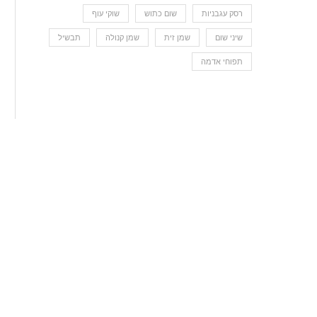
רסק עגבניות
שום כתוש
שוקי עוף
שיני שום
שמן זית
שמן קנולה
תבשיל
תפוחי אדמה
פרויקט סושי – איך מכינים סושי?
12 במרץ 2020