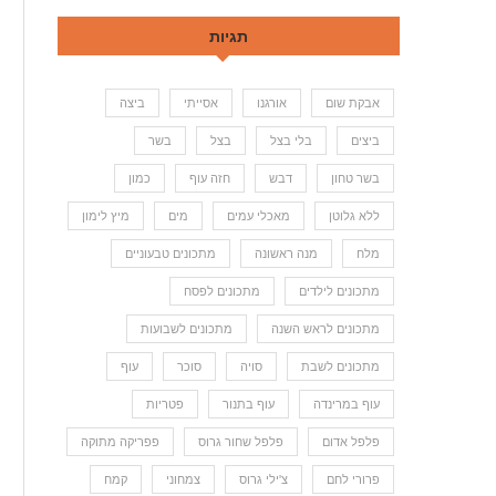
תגיות
אבקת שום
אורגנו
אסייתי
ביצה
ביצים
בלי בצל
בצל
בשר
בשר טחון
דבש
חזה עוף
כמון
ללא גלוטן
מאכלי עמים
מים
מיץ לימון
מלח
מנה ראשונה
מתכונים טבעוניים
מתכונים לילדים
מתכונים לפסח
מתכונים לראש השנה
מתכונים לשבועות
מתכונים לשבת
סויה
סוכר
עוף
עוף במרינדה
עוף בתנור
פטריות
פלפל אדום
פלפל שחור גרוס
פפריקה מתוקה
פרורי לחם
צ'ילי גרוס
צמחוני
קמח