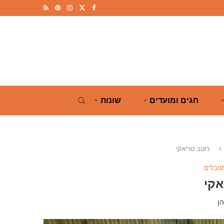
חגים ומועדים
שונות
רוטב טריאקי
מטבלים
אקי
ן