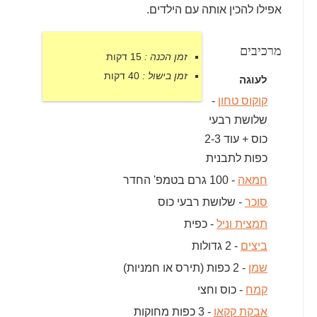
אפילו להכין אותה עם הילדים.
מרכיבים
זמן הכנה :
15 דקות
זמן בישול :
40 דקות
לעוגה
קוקוס טחון
-
שלושת רבעי
כוס + עוד 2-3
כפות לתבנית
חמאה
- 100 גרם בטמפ' החדר
סוכר
- שלושת רבעי כוס
תמצית וניל
- כפית
ביצים
- 2 גדולות
שמן
- 2 כפות (תירס או חמניות)
קמח
- כוס וחצי
אבקת קקאו
- 3 כפות מחוקות