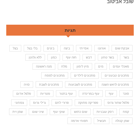
שובל אביטוב
תגיות
אבקת שום
אורגנו
אסייתי
ביצה
ביצים
בלי בצל
בצל
בשר
בשר טחון
דבש
חזה עוף
כמון
ללא גלוטן
מאכלי עמים
מים
מיץ לימון
מלח
מנה ראשונה
מתכונים טבעוניים
מתכונים לילדים
מתכונים לפסח
מתכונים לראש השנה
מתכונים לשבועות
מתכונים לשבת
סויה
סוכר
עוף
עוף במרינדה
עוף בתנור
פטריות
פלפל אדום
פלפל שחור גרוס
פפריקה מתוקה
פרורי לחם
צ'ילי גרוס
צמחוני
קמח
רסק עגבניות
שום כתוש
שוקי עוף
שיני שום
שמן זית
שמן קנולה
תבשיל
תפוחי אדמה