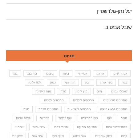
יעל נתן-גולדשטיין
שובל אביטוב
תגיות
אבקת שום
אורגנו
אסייתי
ביצה
ביצים
בלי בצל
בצל
בשר
בשר טחון
דבש
חזה עוף
כמון
ללא גלוטן
מאכלי עמים
מים
מיץ לימון
מלח
מנה ראשונה
מתכונים טבעוניים
מתכונים לילדים
מתכונים לפסח
מתכונים לראש השנה
מתכונים לשבועות
מתכונים לשבת
סויה
סוכר
עוף
עוף במרינדה
עוף בתנור
פטריות
פלפל אדום
פלפל שחור גרוס
פפריקה מתוקה
פרורי לחם
צ'ילי גרוס
צמחוני
קמח
רסק עגבניות
שום כתוש
שוקי עוף
שיני שום
שמן זית