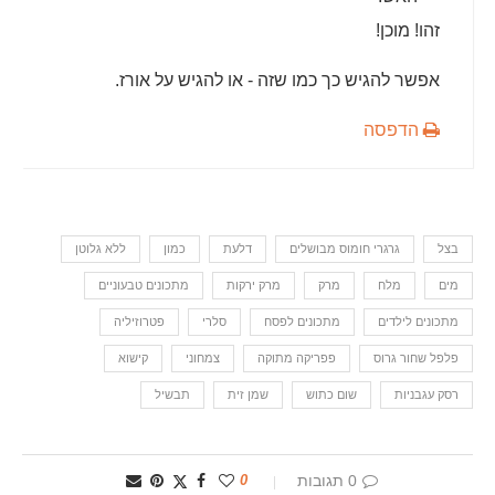
זהו! מוכן!
אפשר להגיש כך כמו שזה - או להגיש על אורז.
הדפסה
בצל
גרגרי חומוס מבושלים
דלעת
כמון
ללא גלוטן
מים
מלח
מרק
מרק ירקות
מתכונים טבעוניים
מתכונים לילדים
מתכונים לפסח
סלרי
פטרוזיליה
פלפל שחור גרוס
פפריקה מתוקה
צמחוני
קישוא
רסק עגבניות
שום כתוש
שמן זית
תבשיל
0 תגובות
0