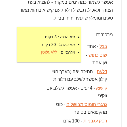
אפשר לשמור כמה ימים במקרר - להוציא בעת
הצורך ולאכול. תבשיל דלעת עם קישואים הוא מאוד
טעים ומומלץ שתמיד יהיה בבית.
מרכיבים
זמן הכנה :
5 דקות
זמן בישול :
30 דקות
בצל
- אחד
אלרגניים :
ללא גלוטן
שום כתוש
-
שן אחת
דלעת
- חתיכה יפה (בערך חצי
קילו) אפשר לשלב עם דלורית
קישוא
- 4 יפים - אפשר לשלב עם
זוקיני
גרגרי חומוס מבושלים
- כוס
מהקפואים בסופר
רסק עגבניות
- 100 גרם