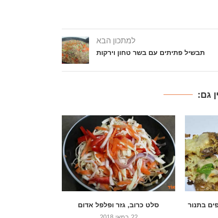
למתכון הבא
תבשיל פתיתים עם בשר טחון וירקות
 גם:
אדום
סלט עגבניות שרי עם שום וכוסברה
אורז עם גזר,
9 במאי 2018
22 בינואר 2018