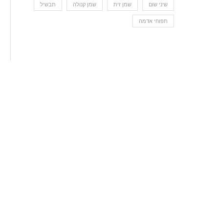
שיני שום
שמן זית
שמן קנולה
תבשיל
תפוחי אדמה
תבשיל דלעת וזוקיני
14 באוגוסט 2018