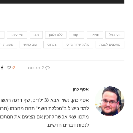
בלי בצל
חמאה
ירקות
ללא גלוטן
מים
מיץ לימון
מ
מתכונים לשבת
פלפל שחור גרוס
צמחוני
שום כתוש
שעועית יר
2 תגובות
0
אסף כהן
אסף כהן, נשוי ואבא ל3 ילדים
למד בישול ב"מכללת השף" תחת מחבתו (תרתי 
מתכון שאי אפשר להכין אם מציגים את המתכון 
לנסות דברים חדשים.