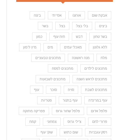
אבקת שום
אורגנו
אסייתי
ביצה
ביצים
בלי בצל
בצל
בשר
בשר טחון
דבש
חזה עוף
כמון
ללא גלוטן
מאכלי עמים
מים
מיץ לימון
מלח
מנה ראשונה
מתכונים טבעוניים
מתכונים לילדים
מתכונים לפסח
מתכונים לראש השנה
מתכונים לשבועות
מתכונים לשבת
סויה
סוכר
עוף
עוף במרינדה
עוף בתנור
פטריות
פלפל אדום
פלפל שחור גרוס
פפריקה מתוקה
פרורי לחם
צ'ילי גרוס
צמחוני
קמח
רסק עגבניות
שום כתוש
שוקי עוף