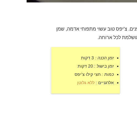
ים. צ'יפס טוב עשוי מתפוחי אדמה, שמן
המושלמת לכל ארוחה.
זמן הכנה :
3 דקות
זמן בישול :
20 דקות
כמות :
חצי קילו צ'יפס
אלרגניים :
ללא גלוטן