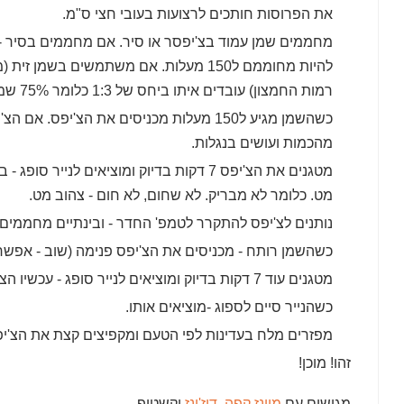
את הפרוסות חותכים לרצועות בעובי חצי ס"מ.
מחממים שמן עמוד בצ'יפסר או סיר. אם מחממים בסיר -
להיות מחוממם ל150 מעלות. אם משתמשים בשמ
רמות החמצון) עובדים איתו ביחס של 1:3 כלומר 75% שמן צמחי ו25% שמן זית.
כשהשמן מגיע ל150 מעלות מכניסים את הצ'יפס.
מהכמות ועושים בנגלות.
מטגנים את הצ'יפס 7 דקות בדיוק ומוציאים לנ
מט. כלומר לא מבריק. לא שחום, לא חום - צהוב מט.
נותנים לצ'יפס להתקרר לטמפ' החדר - ובינתיים מחממים את הש
כשהשמן רותח - מכניסים את הצ'יפס פנימה (שוב - אפשר 
מטגנים עוד 7 דקות בדיוק ומוציאים לנייר סופג - עכשיו הצ'יפס אמור להיות מושחם ויפה.
כשהנייר סיים לספוג -מוציאים אותו.
מפזרים מלח בעדינות לפי הטעם ומקפיצים קצת את הצ'י
זהו! מוכן!
מגישים עם
מיונז קפה,
דיז'ונז
וקשטופ.