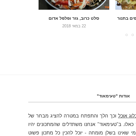
אדום
סלט עגבניות שרי עם שום וכוסברה
אורז עם גזר,
9 במאי 2018
22 בינואר 2018
אודות "טעימאוד"
לוג אוכל
וכך הלך והתפתח במטרה להציג מבחר של
לו. ב"טעימאוד" אנחנו משתדלים שהמתכונים יהיו
י שאינו בשלן מומחה - יוכל להכין כל מתכון פשוט