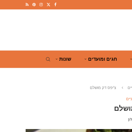
חגים ומועדים
שונות
ים
צ'יפס דק מושלם
יים
ושלם
ן