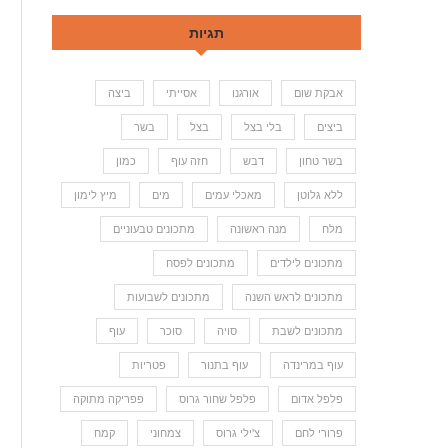
תגיות
אבקת שום
אורגנו
אסייתי
ביצה
ביצים
בלי בצל
בצל
בשר
בשר טחון
דבש
חזה עוף
כמון
ללא גלוטן
מאכלי עמים
מים
מיץ לימון
מלח
מנה ראשונה
מתכונים טבעוניים
מתכונים לילדים
מתכונים לפסח
מתכונים לראש השנה
מתכונים לשבועות
מתכונים לשבת
סויה
סוכר
עוף
עוף במרינדה
עוף בתנור
פטריות
פלפל אדום
פלפל שחור גרוס
פפריקה מתוקה
פרורי לחם
צ'ילי גרוס
צמחוני
קמח