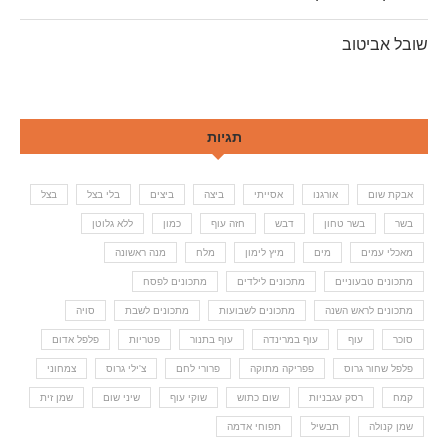
שובל אביטוב
תגיות
אבקת שום
אורגנו
אסייתי
ביצה
ביצים
בלי בצל
בצל
בשר
בשר טחון
דבש
חזה עוף
כמון
ללא גלוטן
מאכלי עמים
מים
מיץ לימון
מלח
מנה ראשונה
מתכונים טבעוניים
מתכונים לילדים
מתכונים לפסח
מתכונים לראש השנה
מתכונים לשבועות
מתכונים לשבת
סויה
סוכר
עוף
עוף במרינדה
עוף בתנור
פטריות
פלפל אדום
פלפל שחור גרוס
פפריקה מתוקה
פרורי לחם
צ'ילי גרוס
צמחוני
קמח
רסק עגבניות
שום כתוש
שוקי עוף
שיני שום
שמן זית
שמן קנולה
תבשיל
תפוחי אדמה