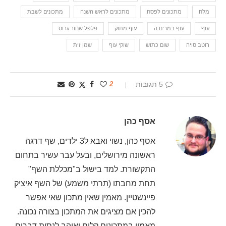
מלח
מתכונים לפסח
מתכונים לראש השנה
מתכונים לשבת
עוף
עוף במרינדה
עוף מתוק
פלפל שחור גרוס
רוטב סויה
שום כתוש
שוקי עוף
שמן זית
5 תגובות
2
אסף כהן
אסף כהן, נשוי ואבא ל3 ילדים, שף דרגה
ראשונה מירושלים, ובעל עבר עשיר בתחום
התקשורת. למד בישול ב"מכללת השף"
תחת מחבתו (תרתי משמע) של השף איציק
פיינשטיין. מאמין שאין מתכון שאי אפשר
להכין אם מציגים את המתכון בצורה נכונה.
מאמין במתכונים קלים ואוהב לנסות דברים