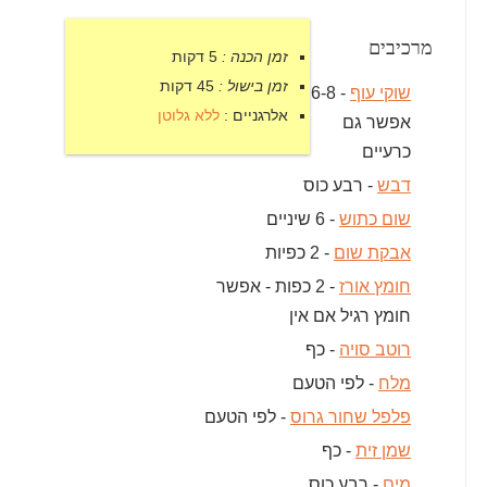
מרכיבים
זמן הכנה :
5 דקות
זמן בישול :
45 דקות
שוקי עוף
- 6-8
אלרגניים :
ללא גלוטן
אפשר גם
כרעיים
דבש
- רבע כוס
שום כתוש
- 6 שיניים
אבקת שום
- 2 כפיות
חומץ אורז
- 2 כפות - אפשר
חומץ רגיל אם אין
רוטב סויה
- כף
מלח
- לפי הטעם
פלפל שחור גרוס
- לפי הטעם
שמן זית
- כף
מים
- רבע כוס