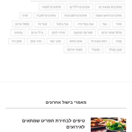
מתכונים טבעוניים
מתכונים לילדים
מתכונים לפסח
מתכונים לראש השנה
מתכונים לשבועות
מתכונים לשבת
סויה
סוכר
עוף
עוף במרינדה
עוף בתנור
פטריות
פלפל אדום
פלפל שחור גרוס
פפריקה מתוקה
פרורי לחם
צ'ילי גרוס
צמחוני
קמח
רסק עגבניות
שום כתוש
שוקי עוף
שיני שום
שמן זית
שמן קנולה
תבשיל
תפוחי אדמה
מאמרי בישול אחרונים
טיפים לבחירת תפריט שמתאים
לאירועים