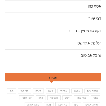
אסף כהן
דבי עיזר
ויקה גורשטיין – בביוב
יעל נתן-גולדשטיין
שובל אביטוב
תגיות
אבקת שום
אורגנו
אסייתי
ביצה
ביצים
בלי בצל
בצל
בשר
בשר טחון
דבש
חזה עוף
כמון
ללא גלוטן
מאכלי עמים
מים
מיץ לימון
מלח
מנה ראשונה