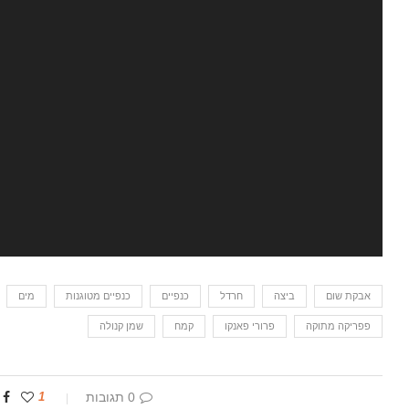
אבקת שום
ביצה
חרדל
כנפיים
כנפיים מטוגנות
מים
פפריקה מתוקה
פרורי פאנקו
קמח
שמן קנולה
0 תגובות
1