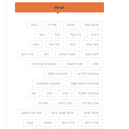
תגיות
אבקת שום
אורגנו
אסייתי
ביצה
ביצים
בלי בצל
בצל
בשר
בשר טחון
דבש
חזה עוף
כמון
ללא גלוטן
מאכלי עמים
מים
מיץ לימון
מלח
מנה ראשונה
מתכונים טבעוניים
מתכונים לילדים
מתכונים לפסח
מתכונים לראש השנה
מתכונים לשבועות
מתכונים לשבת
סויה
סוכר
עוף
עוף במרינדה
עוף בתנור
פטריות
פלפל אדום
פלפל שחור גרוס
פפריקה מתוקה
פרורי לחם
צ'ילי גרוס
צמחוני
קמח