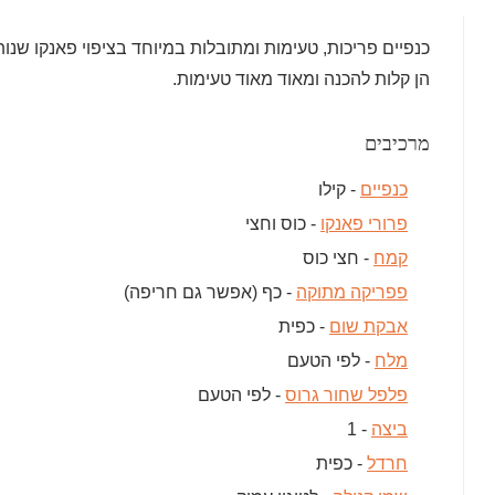
כנפיים פריכות, טעימות ומתובלות במיוחד בציפוי פאנקו שנות
הן קלות להכנה ומאוד מאוד טעימות.
מרכיבים
כנפיים
- קילו
פרורי פאנקו
- כוס וחצי
קמח
- חצי כוס
פפריקה מתוקה
- כף (אפשר גם חריפה)
אבקת שום
- כפית
מלח
- לפי הטעם
פלפל שחור גרוס
- לפי הטעם
ביצה
- 1
חרדל
- כפית