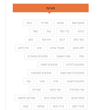
תגיות
אבקת שום
אורגנו
אסייתי
ביצה
ביצים
בלי בצל
בצל
בשר
בשר טחון
דבש
חזה עוף
כמון
ללא גלוטן
מאכלי עמים
מים
מיץ לימון
מלח
מנה ראשונה
מתכונים טבעוניים
מתכונים לילדים
מתכונים לפסח
מתכונים לראש השנה
מתכונים לשבועות
מתכונים לשבת
סויה
סוכר
עוף
עוף במרינדה
עוף בתנור
פטריות
פלפל אדום
פלפל שחור גרוס
פפריקה מתוקה
פרורי לחם
צ'ילי גרוס
צמחוני
קמח