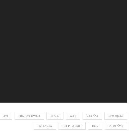
אבקת שום
בלי בצל
דבש
כנפיים
כנפיים מטוגנות
מים
צ'ילי מתוק
קמח
רוטב סרירצ'ה
שמן קנולה