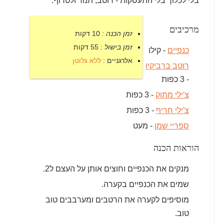
בלי לכלוך בלי התעסקות - רוטב, תנור ולטרוף.
מרכיבים
זמן הכנה :
10 דקות
זמן בישול :
55 דקות
כנפיים
- קילו
אלרגניים :
ללא גלוטן
רוטב ברביקיו
- 3 כפות
צ'ילי מתוק
- 3 כפות
צ'ילי חריף
- 3 כפות
ספריי שמן
- מעט
הוראות הכנה
מנקים את הכנפיים וחוצים אותן על העצם ל2.
שמים את הכנפיים בקערה.
מוסיפים לקערה את הרטבים ומערבבים טוב
טוב.