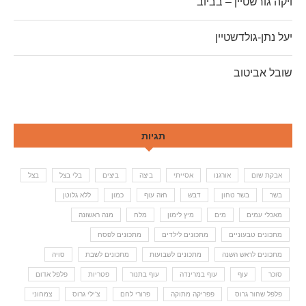
ויקה גורשטיין – בביוב
יעל נתן-גולדשטיין
שובל אביטוב
תגיות
אבקת שום
אורגנו
אסייתי
ביצה
ביצים
בלי בצל
בצל
בשר
בשר טחון
דבש
חזה עוף
כמון
ללא גלוטן
מאכלי עמים
מים
מיץ לימון
מלח
מנה ראשונה
מתכונים טבעוניים
מתכונים לילדים
מתכונים לפסח
מתכונים לראש השנה
מתכונים לשבועות
מתכונים לשבת
סויה
סוכר
עוף
עוף במרינדה
עוף בתנור
פטריות
פלפל אדום
פלפל שחור גרוס
פפריקה מתוקה
פרורי לחם
צ'ילי גרוס
צמחוני