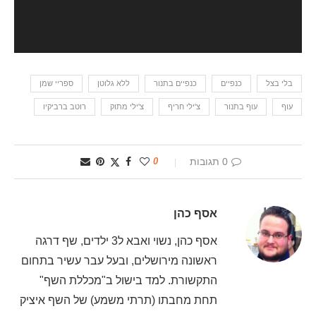
בלי בצל
כנפיים
כנפיים בתנור
ללא גלוטן
ספריי שמן
עוף
עוף בתנור
צ'ילי חריף
צ'ילי מתוק
רוטב ברביקיו
0 תגובות
0
אסף כהן
אסף כהן, נשוי ואבא ל3 ילדים, שף דרגה
ראשונה מירושלים, ובעל עבר עשיר בתחום
התקשורת. למד בישול ב"מכללת השף"
תחת מחבתו (תרתי משמע) של השף איציק