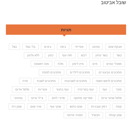
שובל אביטוב
תגיות
אבקת שום
אורגנו
אסייתי
ביצה
ביצים
בלי בצל
בצל
בשר
בשר טחון
דבש
חזה עוף
כמון
ללא גלוטן
מאכלי עמים
מים
מיץ לימון
מלח
מנה ראשונה
מתכונים טבעוניים
מתכונים לילדים
מתכונים לפסח
מתכונים לראש השנה
מתכונים לשבועות
מתכונים לשבת
סויה
סוכר
עוף
עוף במרינדה
עוף בתנור
פטריות
פלפל אדום
פלפל שחור גרוס
פפריקה מתוקה
פרורי לחם
צ'ילי גרוס
צמחוני
קמח
רסק עגבניות
שום כתוש
שוקי עוף
שיני שום
שמן זית
שמן קנולה
תבשיל
תפוחי אדמה