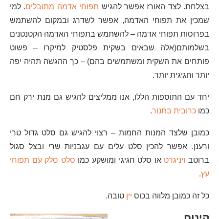
בצלחת. לצד האורז אפשר להגיש
תפוחי אדמה מתובלים
. למי
שמכין את תפוחי האדמה, אפשר לשדרג ובמקום להשתמש
בפרוסות תפוחי אדמה – להשתמש בתפוחי האדמה הקטנטנים
בשלמותם(אלה שבאים בשקית פלסטיק למיקרו – פשוט
פותחים את השקית ומשתמשים בהם) – כך ההגשה תהיה יפה
יותר וחגיגית יותר.
יחד עם התוספות הללו, אנו ממליצים להגיש גם מנת ירק חם
כמו
כרובית בתנור
.
כמובן שלצד המנות החמות – רצוי להגיש גם סלט גדול טרי
ורענן. אפשר להכין סלט עלים עם עגבניות שרי ובצל סגול
ברוטב
ויניגרט
או סלט חגיגי ומושקע כמו
סלט סלק עם תפוחי
עץ
.
כל זה כמובן מלווה בכוס
יין
טובה.
קינוח