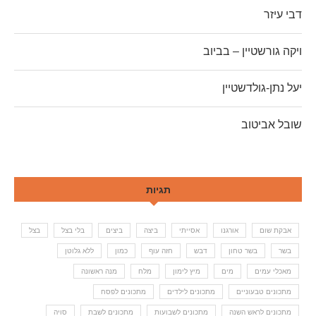
דבי עיזר
ויקה גורשטיין – בביוב
יעל נתן-גולדשטיין
שובל אביטוב
תגיות
אבקת שום
אורגנו
אסייתי
ביצה
ביצים
בלי בצל
בצל
בשר
בשר טחון
דבש
חזה עוף
כמון
ללא גלוטן
מאכלי עמים
מים
מיץ לימון
מלח
מנה ראשונה
מתכונים טבעוניים
מתכונים לילדים
מתכונים לפסח
מתכונים לראש השנה
מתכונים לשבועות
מתכונים לשבת
סויה