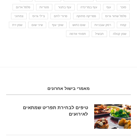
סוכר
עוף
עוף במרינדה
עוף בתנור
פטריות
פלפל אדום
פלפל שחור גרוס
פפריקה מתוקה
פרורי לחם
צ'ילי גרוס
צמחוני
קמח
רסק עגבניות
שום כתוש
שוקי עוף
שיני שום
שמן זית
שמן קנולה
תבשיל
תפוחי אדמה
מאמרי בישול אחרונים
טיפים לבחירת תפריט שמתאים
לאירועים