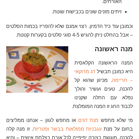
האורחים.
זיתים מזנים שונים בכבישות שונות.
וכמובן עוד כיד הדמיון. רצוי אמנם שלא להפריז בכמות הסלטים
– אבל בהחלט ניתן להגיש 4-5 סוגי סלטים בקערות קטנות.
מנה ראשונה
המנה הראשונה הקלאסית
היא כמובן תבשיל
דג מרוקאי
– חריימה
. מכיוון שהוא קל
להכנה, טעים ועשיר והולך
נפלא עם החלה שקנינו
לכבוד החג זו המנה המומלצת.
מי שלא מחפש
מנת דגים
או מחפש לגוון – אנחנו ממליצים
בחום על מנת
עגבניות ממולאות בבשר ופטריות
. זו מנה קלה
להכנה, מוגשת בצורה יפיפייה לכל אורח בצלחת אישית – והיא