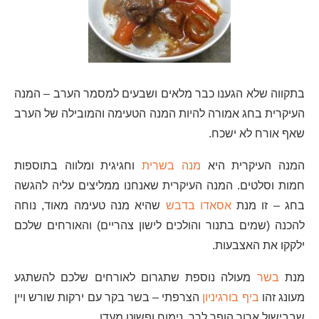
בתקווה שלא הגענו כבר מלאים ושבעים למסמר הערב – המנה
העיקרית בחג אמורה להיות המנה הטעימה והמובילה של הערב
שאף אורח לא ישכח.
המנה העיקרית היא
מנה בשרית
וחגיגית ומלווה בתוספות
חמות וסלטים. המנה העיקרית שאנחנו ממליצים עליה להגשה
בחג – זו מנת
אסאדו בדבש
שהיא מנה טעימה מאוד, נוחה
להכנה (שמים בתנור והולכים לישון צהריים) והאורחים שלכם
ילקקו את האצבעות.
מנת
בשר
מעולה נוספת שתגרום לאורחים שלכם להשתגע
מעונג זהו
ביף בורגיניון
הצרפתי – בשר בקר עם ירקות שורש ויין
שבבישול ארוך הופך לרך, נימוח ופשוט מעדן.