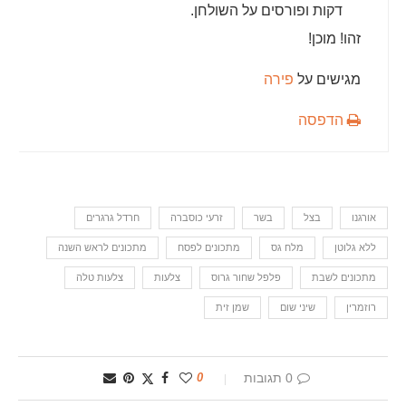
דקות ופורסים על השולחן.
זהו! מוכן!
מגישים על
פירה
הדפסה
אורגנו
בצל
בשר
זרעי כוסברה
חרדל גרגרים
ללא גלוטן
מלח גס
מתכונים לפסח
מתכונים לראש השנה
מתכונים לשבת
פלפל שחור גרוס
צלעות
צלעות טלה
רוזמרין
שיני שום
שמן זית
0 תגובות
0