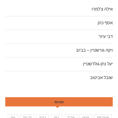
אילה צ'למרו
אסף כהן
דבי עיזר
ויקה גורשטיין – בביוב
יעל נתן-גולדשטיין
שובל אביטוב
תגיות
אבקת שום
אורגנו
אסייתי
ביצה
ביצים
בלי בצל
בצל