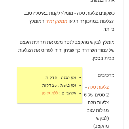
את העצמות...
כשקונים צלעות טלה - מומלץ לקנות באיטליז טוב.
הצלעות במתכון זה הגיעו
ממשק זמיר
המומלץ
ביותר.
מומלץ לבקש מהקצב לנסר מעט את תחתית העצם
של עמוד השידרה כך שניתן יהיה לפרוס את הצלעות
בבית בסכין.
מרכיבים
זמן הכנה :
5 דקות
זמן בישול :
25 דקות
צלעות טלה
-
אלרגניים :
ללא גלוטן
2 סטים של 6
צלעות טלה
מגולות עצם
(לבקש
מהקצב)