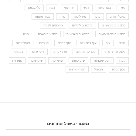
בשר
בשר טחון
דבש
חזה עוף
כמון
ללא גלוטן
מאכלי עמים
מים
מיץ לימון
מלח
מנה ראשונה
מתכונים טבעוניים
מתכונים לילדים
מתכונים לפסח
מתכונים לראש השנה
מתכונים לשבועות
מתכונים לשבת
סויה
סוכר
עוף
עוף במרינדה
עוף בתנור
פטריות
פלפל אדום
פלפל שחור גרוס
פפריקה מתוקה
פרורי לחם
צ'ילי גרוס
צמחוני
קמח
רסק עגבניות
שום כתוש
שוקי עוף
שיני שום
שמן זית
שמן קנולה
תבשיל
תפוחי אדמה
מאמרי בישול אחרונים