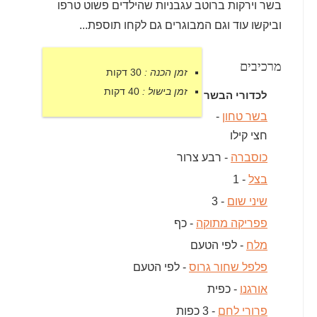
בשר וירקות ברוטב עגבניות שהילדים פשוט טרפו
וביקשו עוד וגם המבוגרים גם לקחו תוספת...
מרכיבים
זמן הכנה :
30 דקות
זמן בישול :
40 דקות
לכדורי הבשר
בשר טחון
-
חצי קילו
כוסברה
- רבע צרור
בצל
- 1
שיני שום
- 3
פפריקה מתוקה
- כף
מלח
- לפי הטעם
פלפל שחור גרוס
- לפי הטעם
אורגנו
- כפית
פרורי לחם
- 3 כפות