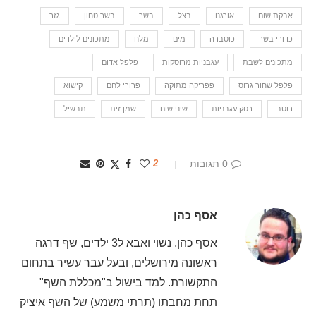
אבקת שום
אורגנו
בצל
בשר
בשר טחון
גזר
כדורי בשר
כוסברה
מים
מלח
מתכונים לילדים
מתכונים לשבת
עגבניות מרוסקות
פלפל אדום
פלפל שחור גרוס
פפריקה מתוקה
פרורי לחם
קישוא
רוטב
רסק עגבניות
שיני שום
שמן זית
תבשיל
0 תגובות
2
אסף כהן
אסף כהן, נשוי ואבא ל3 ילדים, שף דרגה
ראשונה מירושלים, ובעל עבר עשיר בתחום
התקשורת. למד בישול ב"מכללת השף"
תחת מחבתו (תרתי משמע) של השף איציק