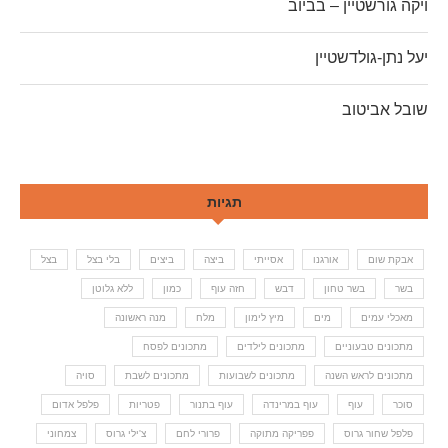
ויקה גורשטיין – בביוב
יעל נתן-גולדשטיין
שובל אביטוב
תגיות
אבקת שום
אורגנו
אסייתי
ביצה
ביצים
בלי בצל
בצל
בשר
בשר טחון
דבש
חזה עוף
כמון
ללא גלוטן
מאכלי עמים
מים
מיץ לימון
מלח
מנה ראשונה
מתכונים טבעוניים
מתכונים לילדים
מתכונים לפסח
מתכונים לראש השנה
מתכונים לשבועות
מתכונים לשבת
סויה
סוכר
עוף
עוף במרינדה
עוף בתנור
פטריות
פלפל אדום
פלפל שחור גרוס
פפריקה מתוקה
פרורי לחם
צ'ילי גרוס
צמחוני