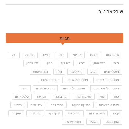
שובל אביטוב
תגיות
אבקת שום
אורגנו
אסייתי
ביצה
ביצים
בלי בצל
בצל
בשר
בשר טחון
דבש
חזה עוף
כמון
ללא גלוטן
מאכלי עמים
מים
מיץ לימון
מלח
מנה ראשונה
מתכונים טבעוניים
מתכונים לילדים
מתכונים לפסח
מתכונים לראש השנה
מתכונים לשבועות
מתכונים לשבת
סויה
סוכר
עוף
עוף במרינדה
עוף בתנור
פטריות
פלפל אדום
פלפל שחור גרוס
פפריקה מתוקה
פרורי לחם
צ'ילי גרוס
צמחוני
קמח
רסק עגבניות
שום כתוש
שוקי עוף
שיני שום
שמן זית
שמן קנולה
תבשיל
תפוחי אדמה