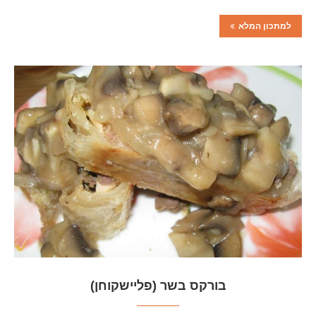
למתכון המלא
בורקס בשר (פליישקוחן)