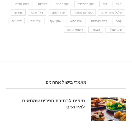
סוכר
עוף
עוף במרינדה
עוף בתנור
פטריות
פלפל אדום
פלפל שחור גרוס
פפריקה מתוקה
פרורי לחם
צ'ילי גרוס
צמחוני
קמח
רסק עגבניות
שום כתוש
שוקי עוף
שיני שום
שמן זית
שמן קנולה
תבשיל
תפוחי אדמה
מאמרי בישול אחרונים
טיפים לבחירת תפריט שמתאים
לאירועים