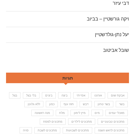
דבי עיזר
ויקה גורשטיין – בביוב
יעל נתן-גולדשטיין
שובל אביטוב
תגיות
אבקת שום
אורגנו
אסייתי
ביצה
ביצים
בלי בצל
בצל
בשר
בשר טחון
דבש
חזה עוף
כמון
ללא גלוטן
מאכלי עמים
מים
מיץ לימון
מלח
מנה ראשונה
מתכונים טבעוניים
מתכונים לילדים
מתכונים לפסח
מתכונים לראש השנה
מתכונים לשבועות
מתכונים לשבת
סויה