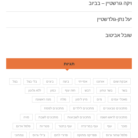
ויקה גורשטיין – בביוב
יעל נתן-גולדשטיין
שובל אביטוב
תגיות
אבקת שום
אורגנו
אסייתי
ביצה
ביצים
בלי בצל
בצל
בשר
בשר טחון
דבש
חזה עוף
כמון
ללא גלוטן
מאכלי עמים
מים
מיץ לימון
מלח
מנה ראשונה
מתכונים טבעוניים
מתכונים לילדים
מתכונים לפסח
מתכונים לראש השנה
מתכונים לשבועות
מתכונים לשבת
סויה
סוכר
עוף
עוף במרינדה
עוף בתנור
פטריות
פלפל אדום
פלפל שחור גרוס
פפריקה מתוקה
פרורי לחם
צ'ילי גרוס
צמחוני