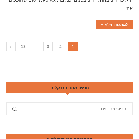
את …
למתכון המלא
13
…
3
2
1
חפשו מתכונים קלים