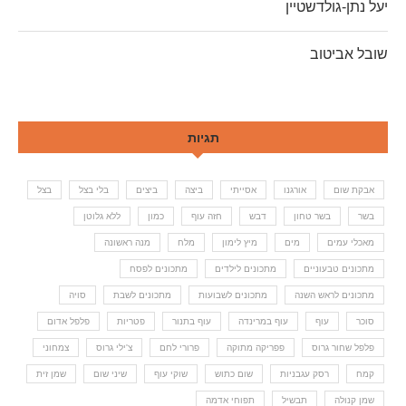
יעל נתן-גולדשטיין
שובל אביטוב
תגיות
אבקת שום
אורגנו
אסייתי
ביצה
ביצים
בלי בצל
בצל
בשר
בשר טחון
דבש
חזה עוף
כמון
ללא גלוטן
מאכלי עמים
מים
מיץ לימון
מלח
מנה ראשונה
מתכונים טבעוניים
מתכונים לילדים
מתכונים לפסח
מתכונים לראש השנה
מתכונים לשבועות
מתכונים לשבת
סויה
סוכר
עוף
עוף במרינדה
עוף בתנור
פטריות
פלפל אדום
פלפל שחור גרוס
פפריקה מתוקה
פרורי לחם
צ'ילי גרוס
צמחוני
קמח
רסק עגבניות
שום כתוש
שוקי עוף
שיני שום
שמן זית
שמן קנולה
תבשיל
תפוחי אדמה