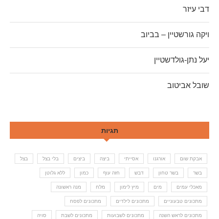
דבי עיזר
ויקה גורשטיין – בביוב
יעל נתן-גולדשטיין
שובל אביטוב
תגיות
אבקת שום
אורגנו
אסייתי
ביצה
ביצים
בלי בצל
בצל
בשר
בשר טחון
דבש
חזה עוף
כמון
ללא גלוטן
מאכלי עמים
מים
מיץ לימון
מלח
מנה ראשונה
מתכונים טבעוניים
מתכונים לילדים
מתכונים לפסח
מתכונים לראש השנה
מתכונים לשבועות
מתכונים לשבת
סויה