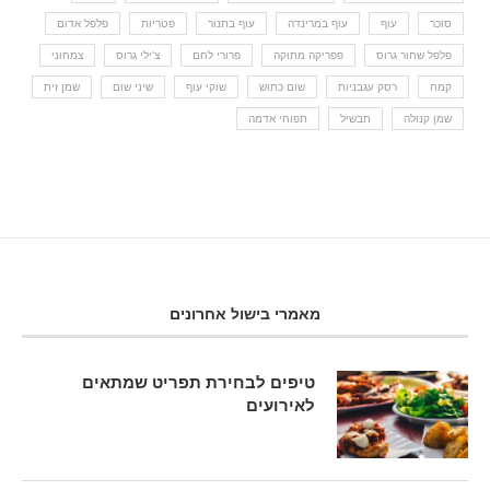
סוכר
עוף
עוף במרינדה
עוף בתנור
פטריות
פלפל אדום
פלפל שחור גרוס
פפריקה מתוקה
פרורי לחם
צ'ילי גרוס
צמחוני
קמח
רסק עגבניות
שום כתוש
שוקי עוף
שיני שום
שמן זית
שמן קנולה
תבשיל
תפוחי אדמה
מאמרי בישול אחרונים
טיפים לבחירת תפריט שמתאים
לאירועים