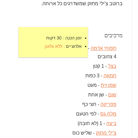
ברוטב צ'ילי מתוק שמשדרגים כל ארוחה.
מרכיבים
זמן הכנה :
30 דקות
אלרגניים :
ללא גלוטן
תפוחי אדמה
-
4 צהובים
בצל
- 1 קטן
חמאה
- 3 כפות
שמן זית
- מעט
שום
- שן אחת
פפריקה
- חצי כף
מלח גס
- לפי הטעם
ביצה
- 1 (לא חובה)
צ'ילי מתוק
- שליש כוס