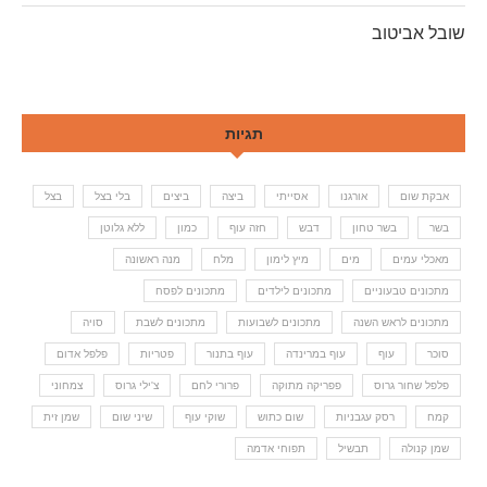
שובל אביטוב
תגיות
אבקת שום
אורגנו
אסייתי
ביצה
ביצים
בלי בצל
בצל
בשר
בשר טחון
דבש
חזה עוף
כמון
ללא גלוטן
מאכלי עמים
מים
מיץ לימון
מלח
מנה ראשונה
מתכונים טבעוניים
מתכונים לילדים
מתכונים לפסח
מתכונים לראש השנה
מתכונים לשבועות
מתכונים לשבת
סויה
סוכר
עוף
עוף במרינדה
עוף בתנור
פטריות
פלפל אדום
פלפל שחור גרוס
פפריקה מתוקה
פרורי לחם
צ'ילי גרוס
צמחוני
קמח
רסק עגבניות
שום כתוש
שוקי עוף
שיני שום
שמן זית
שמן קנולה
תבשיל
תפוחי אדמה