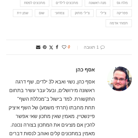
מלח גס
מנה ראשונה
מתכונים לילדים
מתכונים לפסח
פפריקה
צ'ילי
צ'ילי מתוק
צמחוני
שום
שמן זית
תפוחי אדמה
1 תגובה
0
אסף כהן
אסף כהן, נשוי ואבא ל3 ילדים, שף דרגה
ראשונה מירושלים, ובעל עבר עשיר בתחום
התקשורת. למד בישול ב"מכללת השף"
תחת מחבתו (תרתי משמע) של השף איציק
פיינשטיין. מאמין שאין מתכון שאי אפשר
להכין אם מציגים את המתכון בצורה נכונה.
מאמין במתכונים קלים ואוהב לנסות דברים