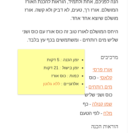
הנה לפניכם, אחת ולתמיד, הוראות להכנת האורז
המושלם. אורז רך, טעים, לא דביק ולא קשה. אורז
מושלם שיוצא אחד אחד.
היחס המושלם לאורז טוב זה כוס אורז עם כוס ושני
שליש מים רותחים - ומשתמשים בכף עץ בלבד.
מרכיבים
זמן הכנה :
5 דקות
זמן בישול :
21 דקות
אורז פרסי
כמות :
כוס אורז
קלאסי
- כוס
אלרגניים :
ללא גלוטן
מים רותחים
-
כוס ושני שליש
שמן קנולה
- כף
מלח
- לפי הטעם
הוראות הכנה