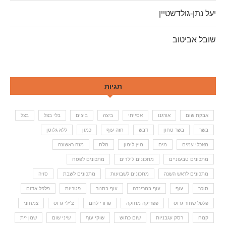
יעל נתן-גולדשטיין
שובל אביטוב
תגיות
אבקת שום
אורגנו
אסייתי
ביצה
ביצים
בלי בצל
בצל
בשר
בשר טחון
דבש
חזה עוף
כמון
ללא גלוטן
מאכלי עמים
מים
מיץ לימון
מלח
מנה ראשונה
מתכונים טבעוניים
מתכונים לילדים
מתכונים לפסח
מתכונים לראש השנה
מתכונים לשבועות
מתכונים לשבת
סויה
סוכר
עוף
עוף במרינדה
עוף בתנור
פטריות
פלפל אדום
פלפל שחור גרוס
פפריקה מתוקה
פרורי לחם
צ'ילי גרוס
צמחוני
קמח
רסק עגבניות
שום כתוש
שוקי עוף
שיני שום
שמן זית