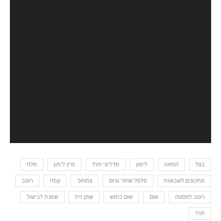
בצל
חמאה
לימון
מדליוני תרד
מיץ לימון
מלח
מתכונים לשבועות
פלפל שחור גרוס
צמחוני
קמח
רוטב
רוטב לפסטה
שום
שום כתוש
שמן זית
שמנת לבישול
תרד