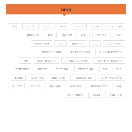
תגיות
אבקת שום
אורגנו
אסייתי
ביצה
ביצים
בלי בצל
בצל
בשר
בשר טחון
דבש
חזה עוף
כמון
ללא גלוטן
מאכלי עמים
מים
מיץ לימון
מלח
מנה ראשונה
מתכונים טבעוניים
מתכונים לילדים
מתכונים לפסח
מתכונים לראש השנה
מתכונים לשבועות
מתכונים לשבת
סויה
סוכר
עוף
עוף במרינדה
עוף בתנור
פטריות
פלפל אדום
פלפל שחור גרוס
פפריקה מתוקה
פרורי לחם
צ'ילי גרוס
צמחוני
קמח
רסק עגבניות
שום כתוש
שוקי עוף
שיני שום
שמן זית
שמן קנולה
תבשיל
תפוחי אדמה