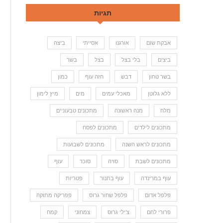
תגיות
אבקת שום
אורגנו
אסייתי
ביצה
ביצים
בלי בצל
בצל
בשר
בשר טחון
דבש
חזה עוף
כמון
ללא גלוטן
מאכלי עמים
מים
מיץ לימון
מלח
מנה ראשונה
מתכונים טבעוניים
מתכונים לילדים
מתכונים לפסח
מתכונים לראש השנה
מתכונים לשבועות
מתכונים לשבת
סויה
סוכר
עוף
עוף במרינדה
עוף בתנור
פטריות
פלפל אדום
פלפל שחור גרוס
פפריקה מתוקה
פרורי לחם
צ'ילי גרוס
צמחוני
קמח