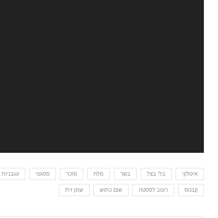
איטלקי
בלי בצל
בשר
מלח
סוכר
ספגטי
עגבניות 
קבנוס
רוטב לפסטה
שום כתוש
שמן זית