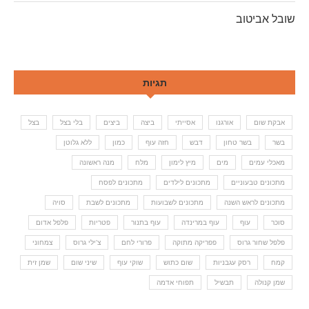
שובל אביטוב
תגיות
אבקת שום
אורגנו
אסייתי
ביצה
ביצים
בלי בצל
בצל
בשר
בשר טחון
דבש
חזה עוף
כמון
ללא גלוטן
מאכלי עמים
מים
מיץ לימון
מלח
מנה ראשונה
מתכונים טבעוניים
מתכונים לילדים
מתכונים לפסח
מתכונים לראש השנה
מתכונים לשבועות
מתכונים לשבת
סויה
סוכר
עוף
עוף במרינדה
עוף בתנור
פטריות
פלפל אדום
פלפל שחור גרוס
פפריקה מתוקה
פרורי לחם
צ'ילי גרוס
צמחוני
קמח
רסק עגבניות
שום כתוש
שוקי עוף
שיני שום
שמן זית
שמן קנולה
תבשיל
תפוחי אדמה