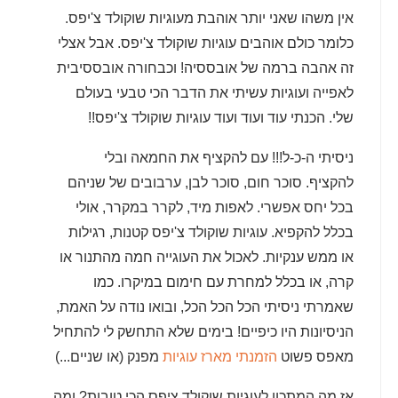
אין משהו שאני יותר אוהבת מעוגיות שוקולד צ'יפס.
כלומר כולם אוהבים עוגיות שוקולד צ'יפס. אבל אצלי
זה אהבה ברמה של אובססיה! וכבחורה אובססיבית
לאפייה ועוגיות עשיתי את הדבר הכי טבעי בעולם
שלי. הכנתי עוד ועוד ועוד עוגיות שוקולד צ'יפס!!
ניסיתי ה-כ-ל!!! עם להקציף את החמאה ובלי
להקציף. סוכר חום, סוכר לבן, ערבובים של שניהם
בכל יחס אפשרי. לאפות מיד, לקרר במקרר, אולי
בכלל להקפיא. עוגיות שוקולד צ'יפס קטנות, רגילות
או ממש ענקיות. לאכול את העוגייה חמה מהתנור או
קרה, או בכלל למחרת עם חימום במיקרו. כמו
שאמרתי ניסיתי הכל הכל הכל, ובואו נודה על האמת,
הניסיונות היו כיפיים! בימים שלא התחשק לי להתחיל
מאפס פשוט
הזמנתי מארז עוגיות
מפנק (או שניים...)
אז מה המתכון לעוגיות שוקולד ציפס הכי טובות? ומה