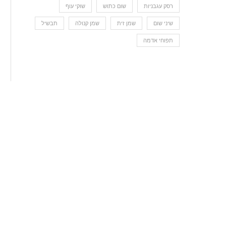
רסק עגבניות
שום כתוש
שוקי עוף
שיני שום
שמן זית
שמן קנולה
תבשיל
תפוחי אדמה
תבשיל דלעת וזוקיני