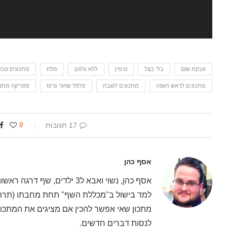
אבקת שום
בלי בצל
טימין
ללא גלוטן
מלח
מתכונים טבעו
מתכונים לראש השנה
מתכונים לשבת
פלפל שחור גרוס
פפריקה מתו
17 תגובות
0
אסף כהן
אסף כהן, נשוי ואבא ל3 ילדים
למד בישול ב"מכללת השף" תחת מחבתו (תרתי 
מתכון שאי אפשר להכין אם מציגים את המתכון 
לנסות דברים חדשים.