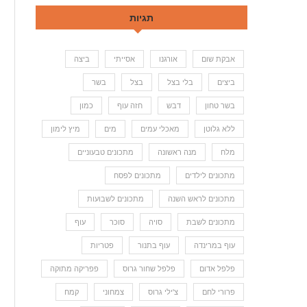
תגיות
אבקת שום
אורגנו
אסייתי
ביצה
ביצים
בלי בצל
בצל
בשר
בשר טחון
דבש
חזה עוף
כמון
ללא גלוטן
מאכלי עמים
מים
מיץ לימון
מלח
מנה ראשונה
מתכונים טבעוניים
מתכונים לילדים
מתכונים לפסח
מתכונים לראש השנה
מתכונים לשבועות
מתכונים לשבת
סויה
סוכר
עוף
עוף במרינדה
עוף בתנור
פטריות
פלפל אדום
פלפל שחור גרוס
פפריקה מתוקה
פרורי לחם
צ'ילי גרוס
צמחוני
קמח