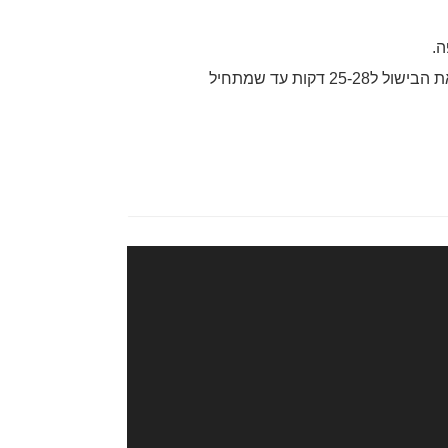
מי שאוהב את תפוחי האדמה שרופים (מומלץ!) שימשוך את הבישול ל25-28 דקות עד שמתחיל