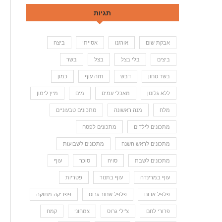
תגיות
אבקת שום
אורגנו
אסייתי
ביצה
ביצים
בלי בצל
בצל
בשר
בשר טחון
דבש
חזה עוף
כמון
ללא גלוטן
מאכלי עמים
מים
מיץ לימון
מלח
מנה ראשונה
מתכונים טבעוניים
מתכונים לילדים
מתכונים לפסח
מתכונים לראש השנה
מתכונים לשבועות
מתכונים לשבת
סויה
סוכר
עוף
עוף במרינדה
עוף בתנור
פטריות
פלפל אדום
פלפל שחור גרוס
פפריקה מתוקה
פרורי לחם
צ'ילי גרוס
צמחוני
קמח