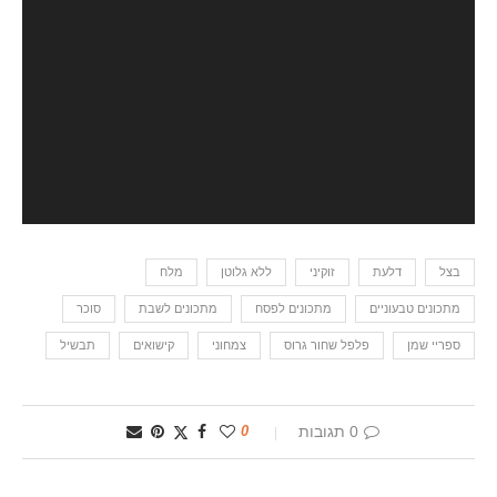
בצל
דלעת
זוקיני
ללא גלוטן
מלח
מתכונים טבעוניים
מתכונים לפסח
מתכונים לשבת
סוכר
ספריי שמן
פלפל שחור גרוס
צמחוני
קישואים
תבשיל
0 תגובות
0