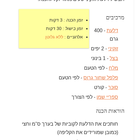
מרכיבים
זמן הכנה :
3 דקות
זמן בישול :
30 דקות
דלעת
- 400
אלרגניים :
ללא גלוטן
גרם
זוקיני
- 2 יפים
בצל
- 1 בינוני
מלח
- לפי הטעם
פלפל שחור גרוס
- לפי הטעם
סוכר
- קורט
ספריי שמן
- לפי הצורך
הוראות הכנה
חותכים את הדלעת לקוביות של בערך ס"מ וחצי
(כמובן שמורידים את הקליפה)