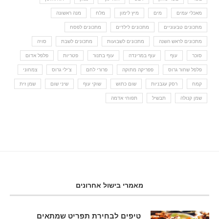
מאכלי עמים
מים
מיץ לימון
מלח
מנה ראשונה
מתכונים טבעוניים
מתכונים לילדים
מתכונים לפסח
מתכונים לראש השנה
מתכונים לשבועות
מתכונים לשבת
סויה
סוכר
עוף
עוף במרינדה
עוף בתנור
פטריות
פלפל אדום
פלפל שחור גרוס
פפריקה מתוקה
פרורי לחם
צ'ילי גרוס
צמחוני
קמח
רסק עגבניות
שום כתוש
שוקי עוף
שיני שום
שמן זית
שמן קנולה
תבשיל
תפוחי אדמה
מאמרי בישול אחרונים
טיפים לבחירת תפריט שמתאים