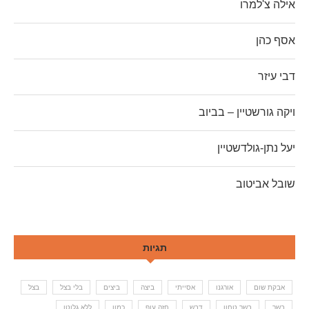
אילה צ'למרו
אסף כהן
דבי עיזר
ויקה גורשטיין – בביוב
יעל נתן-גולדשטיין
שובל אביטוב
תגיות
אבקת שום
אורגנו
אסייתי
ביצה
ביצים
בלי בצל
בצל
בשר
בשר טחון
דבש
חזה עוף
כמון
ללא גלוטן