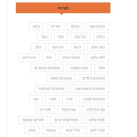
תגיות
אבקת שום
אורגנו
אסייתי
ביצה
ביצים
בלי בצל
בצל
בשר
בשר טחון
דבש
חזה עוף
כמון
ללא גלוטן
מאכלי עמים
מים
מיץ לימון
מלח
מנה ראשונה
מתכונים טבעוניים
מתכונים לילדים
מתכונים לפסח
מתכונים לראש השנה
מתכונים לשבועות
תבשיל דלעת וזוקיני
מתכונים לשבת
סויה
סוכר
עוף
14 באוגוסט 2018
עוף במרינדה
עוף בתנור
פטריות
פלפל אדום
פלפל שחור גרוס
פפריקה מתוקה
פרורי לחם
צ'ילי גרוס
צמחוני
קמח