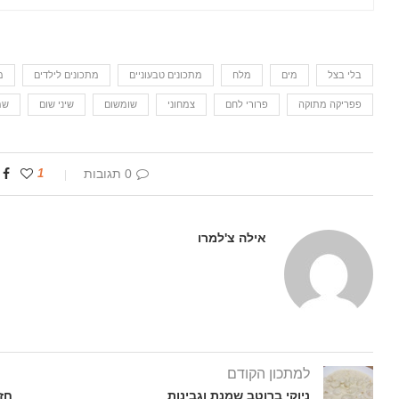
בלי בצל
מים
מלח
מתכונים טבעוניים
מתכונים לילדים
מ
פפריקה מתוקה
פרורי לחם
צמחוני
שומשום
שיני שום
שמ
0 תגובות
1
אילה צ'למרו
למתכון הקודם
ניוקי ברוטב שמנת וגבינות
חזה