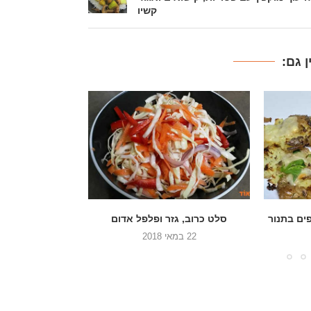
קשיו
 גם:
אדום
סלט עגבניות שרי עם שום וכוסברה
אורז עם גזר,
9 במאי 2018
22 בינואר 2018