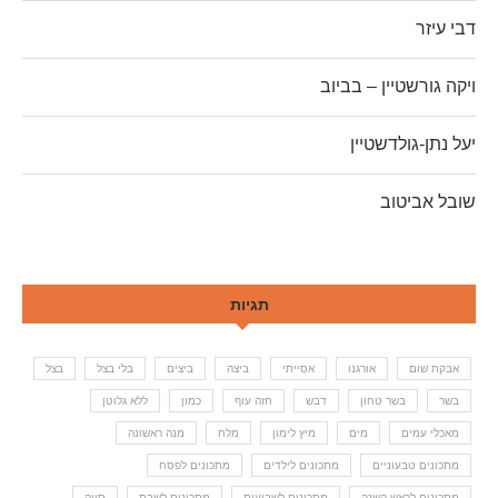
דבי עיזר
ויקה גורשטיין – בביוב
יעל נתן-גולדשטיין
שובל אביטוב
תגיות
אבקת שום
אורגנו
אסייתי
ביצה
ביצים
בלי בצל
בצל
בשר
בשר טחון
דבש
חזה עוף
כמון
ללא גלוטן
מאכלי עמים
מים
מיץ לימון
מלח
מנה ראשונה
מתכונים טבעוניים
מתכונים לילדים
מתכונים לפסח
מתכונים לראש השנה
מתכונים לשבועות
מתכונים לשבת
סויה