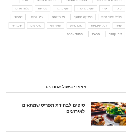
סוכר
עוף
עוף במרינדה
עוף בתנור
פטריות
פלפל אדום
פלפל שחור גרוס
פפריקה מתוקה
פרורי לחם
צ'ילי גרוס
צמחוני
קמח
רסק עגבניות
שום כתוש
שוקי עוף
שיני שום
שמן זית
שמן קנולה
תבשיל
תפוחי אדמה
מאמרי בישול אחרונים
טיפים לבחירת תפריט שמתאים
לאירועים