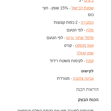
ביצים
- 3
שמנת לבישול
- 15% שומן - חצי
כוס
כוסברה
- 2 כפות קצוצות
מלח
- לפי הטעם
פלפל שחור גרוס
- לפי הטעם
אגוז מוסקט
- קורט
שמן קנולה
קמח
- לקימוח משטח רידוד
לקישוט
גבינה צהובה
- מגורדת
הוראות הכנה
הכנת הבצק
מכניסים למעבד מזון את הקמח המלח והחמאה.