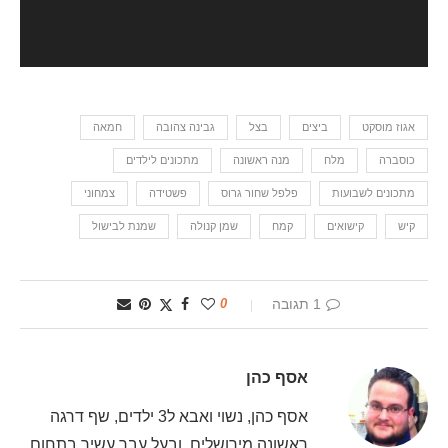
אגוז מוסקט
ביצים
בצל
גבינה צהובה
חמאה
כוסברה
מלח
מנה ראשונה
מתכונים לילדים
מתכונים לשבועות
פלפל שחור גרוס
פשטידה
צמחוני
קיש
קישואים
קמח
שמן קנולה
שמנת לבישול
1 תגובה
0
אסף כהן
אסף כהן, נשוי ואבא ל3 ילדים, שף דרגה
ראשונה מירושלים, ובעל עבר עשיר בתחום