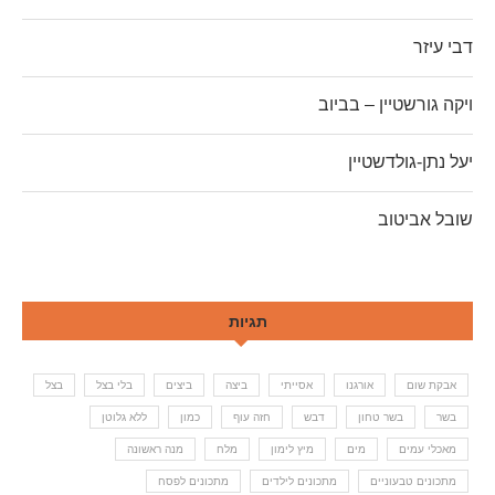
דבי עיזר
ויקה גורשטיין – בביוב
יעל נתן-גולדשטיין
שובל אביטוב
תגיות
אבקת שום
אורגנו
אסייתי
ביצה
ביצים
בלי בצל
בצל
בשר
בשר טחון
דבש
חזה עוף
כמון
ללא גלוטן
מאכלי עמים
מים
מיץ לימון
מלח
מנה ראשונה
מתכונים טבעוניים
מתכונים לילדים
מתכונים לפסח