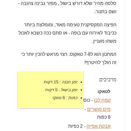
סלסה מהיר שלא דורש בישול , מפזר גבינה צהובה -
ושם בתנור.
הפיצה המקסיקנית טעימה מאוד, ומומלצת ביותר
ככיבוד לאירוח עם בופה - או סתם ככה כשבא לאכול
משהו מעניין.
המתכון הוא ל7-8 טאקוס. רצוי מראש להכין יותר כי
זה הולך להיטרף!
מרכיבים
זמן הכנה :
15 דקות
זמן בישול :
5 דקות
לטאקו
כמות :
8 טאקו
קמח לבן
- כוס
מים פושרים
-
8 כפות
אבקת אפייה
- 2 כפיות