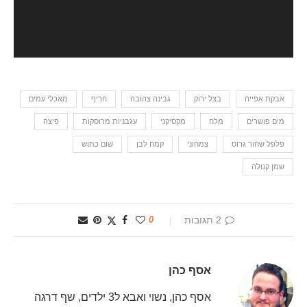
אבקת אפייה
בצל ירוק
גבינה צהובה
חריף
מאכלי עמים
מים פושרים
מלח
מקסיקני
עגבניות מרוסקות
פיצה
פלפל שחור גרוס
צמחוני
קמח לבן
שום כתוש
שמן קנולה
2 תגובות
0
אסף כהן
אסף כהן, נשוי ואבא ל3 ילדים, שף דרגה