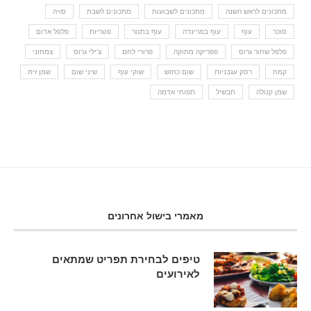
מתכונים לראש השנה
מתכונים לשבועות
מתכונים לשבת
סויה
סוכר
עוף
עוף במרינדה
עוף בתנור
פטריות
פלפל אדום
פלפל שחור גרוס
פפריקה מתוקה
פרורי לחם
צ'ילי גרוס
צמחוני
קמח
רסק עגבניות
שום כתוש
שוקי עוף
שיני שום
שמן זית
שמן קנולה
תבשיל
תפוחי אדמה
מאמרי בישול אחרונים
טיפים לבחירת תפריט שמתאים
לאירועים