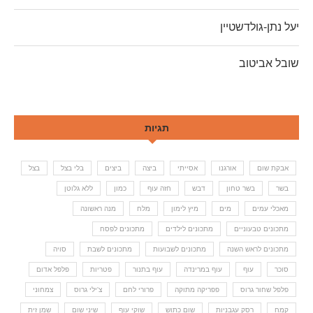
יעל נתן-גולדשטיין
שובל אביטוב
תגיות
אבקת שום
אורגנו
אסייתי
ביצה
ביצים
בלי בצל
בצל
בשר
בשר טחון
דבש
חזה עוף
כמון
ללא גלוטן
מאכלי עמים
מים
מיץ לימון
מלח
מנה ראשונה
מתכונים טבעוניים
מתכונים לילדים
מתכונים לפסח
מתכונים לראש השנה
מתכונים לשבועות
מתכונים לשבת
סויה
סוכר
עוף
עוף במרינדה
עוף בתנור
פטריות
פלפל אדום
פלפל שחור גרוס
פפריקה מתוקה
פרורי לחם
צ'ילי גרוס
צמחוני
קמח
רסק עגבניות
שום כתוש
שוקי עוף
שיני שום
שמן זית