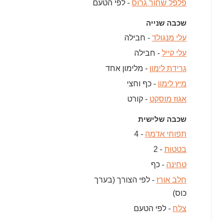
פלפל שחור גרוס
- לפי הטעם
שכבה שנייה
עלי מנגולד
- חבילה
עלי קייל
- חבילה
גרידת לימון
- מלימון אחד
מיץ לימון
- כף וחצי
אגוז מוסקט
- קורט
שכבה שלישית
תפוחי אדמה
- 4
בטטות
- 2
טחינה
- כף
חלב אורז
- לפי הצורך (בערך
כוס)
צלח
- לפי הטעם