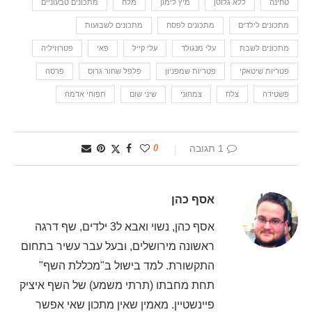
טחינה
ללא גלוטן
מיץ לימון
מלח
מתכונים טבעוניים
מתכונים לילדים
מתכונים לפסח
מתכונים לשבועות
מתכונים לשבת
עלי מנגולד
עלי קייל
פאי
פטרוזיליה
פטריות שיטאקי
פטריות שמפניון
פלפל שחור גרוס
פרסה
פשטידה
צלח
צמחוני
שיני שום
תפוחי אדמה
1 תגובה
0
אסף כהן
אסף כהן, נשוי ואבא ל3 ילדים, שף דרגה
ראשונה מירושלים, ובעל עבר עשיר בתחום
התקשורת. למד בישול ב"מכללת השף"
תחת מחבתו (תרתי משמע) של השף איציק
פיינשטיין. מאמין שאין מתכון שאי אפשר