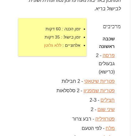
המתכון באדיבות נועה פרומן נטורופתית ושפית
לבישול בריא.
מרכיבים
זמן הכנה :
60 דקות
זמן בישול :
35 דקות
שכבה
אלרגניים :
ללא גלוטן
ראשונה
פרסה
- 2
גבעולים
(כרישא)
פטריות שיטאקי
- 2 חבילות
פטריות שמפניון
- 2 סלסלאות
חצילים
- 2-3
שיני שום
- 2
פטרוזיליה
- רבע צרור
מלח
- לפי הטעם