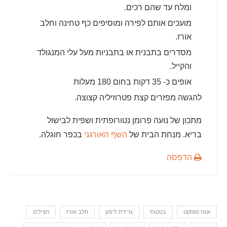
ומלח עד שהם רכים.
מועכים אותם לפירה ומוסיפים כף טחינה וחלב
אורז.
מסדרים בתבנית או בתבניות מעל עלי המנגולד
והקייל.
אופים כ- 35 דקות בחום 180 מעלות
להגשה מפזרים קצת פטרוזיליה קצוצה.
מתכון של נועה פרומן נטורופתית ושפית לבישול
בריא. מנחת הבית של
השף האורגני
בכפר חוגלה.
הדפסה
אגוז מוסקט
בטטות
גרידת לימון
חלב אורז
חצילים