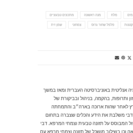
מים
מלח
מנה ראשונה
מתכונים טבעוניים
קטנות
פלפל שחור גרוס
צמחוני
שמן זית
מיה אנליטית באוניברסיטה העברית ומאז במשך
 ותרופות, בהקמה, בניהול ובביקורת של
ארץ לאחר שהות ארוכה בארה״ב והתמחתה
 דבי משלבת את הידע והכלים שצברה בתחום
ול המבוסס על תזונה טבעית וצמחי המרפא. דבי
ה וכן בשילוב מושכל של תזונה וצמחי מרפא עם