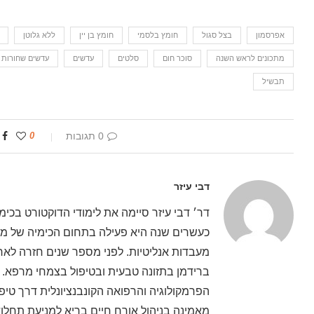
אפרסמון
בצל סגול
חומץ בלסמי
חומץ בן יין
ללא גלוטן
מתכונים לראש השנה
סוכר חום
סלטים
עדשים
עדשים שחורות 
תבשיל
0 תגובות
0
דבי עיזר
דר׳ דבי עיזר סיימה את לימודי הדוקטורט בכי
כעשרים שנה היא פעילה בתחום הכימיה של מזון
מעבדות אנליטיות. לפני מספר שנים חזרה ל
ברידמן בתזונה טבעית ובטיפול בצמחי מרפא.
הפרמקולוגיה והרפואה הקונבנציונלית דרך טיפ
מאמינה בניהול אורח חיים בריא למניעת תחלוא