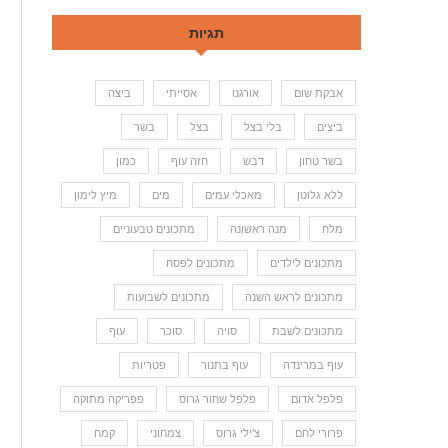
תגיות
אבקת שום
אורגנו
אסייתי
ביצה
ביצים
בלי בצל
בצל
בשר
בשר טחון
דבש
חזה עוף
כמון
ללא גלוטן
מאכלי עמים
מים
מיץ לימון
מלח
מנה ראשונה
מתכונים טבעוניים
מתכונים לילדים
מתכונים לפסח
מתכונים לראש השנה
מתכונים לשבועות
מתכונים לשבת
סויה
סוכר
עוף
עוף במרינדה
עוף בתנור
פטריות
פלפל אדום
פלפל שחור גרוס
פפריקה מתוקה
פרורי לחם
צ'ילי גרוס
צמחוני
קמח