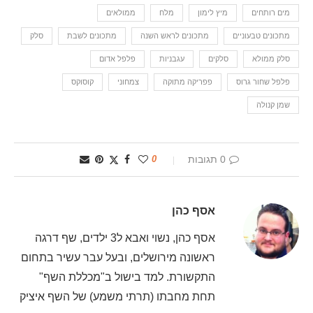
מים רותחים
מיץ לימון
מלח
ממולאים
מתכונים טבעוניים
מתכונים לראש השנה
מתכונים לשבת
סלק
סלק ממולא
סלקים
עגבניות
פלפל אדום
פלפל שחור גרוס
פפריקה מתוקה
צמחוני
קוסוקס
שמן קנולה
0 תגובות
0
אסף כהן
אסף כהן, נשוי ואבא ל3 ילדים, שף דרגה
ראשונה מירושלים, ובעל עבר עשיר בתחום
התקשורת. למד בישול ב"מכללת השף"
תחת מחבתו (תרתי משמע) של השף איציק