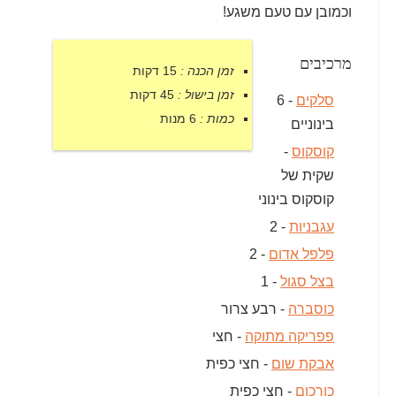
וכמובן עם טעם משגע!
מרכיבים
זמן הכנה :
15 דקות
זמן בישול :
45 דקות
סלקים
- 6
כמות :
6 מנות
בינוניים
קוסקוס
-
שקית של
קוסקוס בינוני
עגבניות
- 2
פלפל אדום
- 2
בצל סגול
- 1
כוסברה
- רבע צרור
פפריקה מתוקה
- חצי
אבקת שום
- חצי כפית
כורכום
- חצי כפית