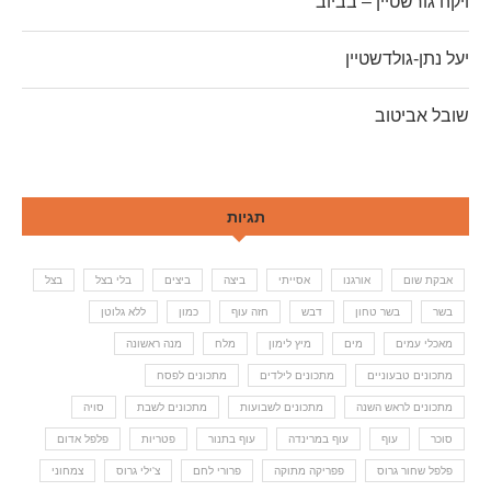
ויקה גורשטיין – בביוב
יעל נתן-גולדשטיין
שובל אביטוב
תגיות
אבקת שום
אורגנו
אסייתי
ביצה
ביצים
בלי בצל
בצל
בשר
בשר טחון
דבש
חזה עוף
כמון
ללא גלוטן
מאכלי עמים
מים
מיץ לימון
מלח
מנה ראשונה
מתכונים טבעוניים
מתכונים לילדים
מתכונים לפסח
מתכונים לראש השנה
מתכונים לשבועות
מתכונים לשבת
סויה
סוכר
עוף
עוף במרינדה
עוף בתנור
פטריות
פלפל אדום
פלפל שחור גרוס
פפריקה מתוקה
פרורי לחם
צ'ילי גרוס
צמחוני