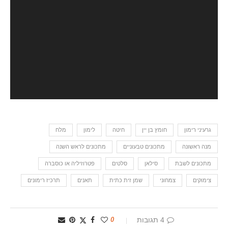
גרעיני רימון
חומץ בן יין
חיטה
לימון
מלח
מנה ראשונה
מתכונים טבעוניים
מתכונים לראש השנה
מתכונים לשבת
סילאן
סלטים
פטרוזיליה או כוסברה
צימוקים
צמחוני
שמן זית כתית
תאנים
תרכיז רימונים
4 תגובות
0