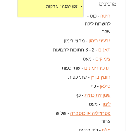
מרכיבים
זמן הכנה :
5 דקות
חיטה
- כוס -
להשרות לילה
שלם
גרעיני רימון
- מחצי רימון
תאנים
- 2 - 3 חתוכות לרצועות
צימוקים
- מעט
תרכיז רימונים
- שתי כפות
חומץ בן יין
- שתי כפות
סילאן
- כף
שמן זית כתית
- כף
לימון
- מעט
פטרוזיליה או כוסברה
- שליש
צרור
מלח
- לפי הטעם