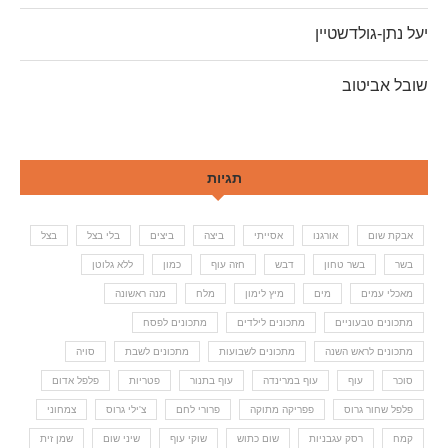
יעל נתן-גולדשטיין
שובל אביטוב
תגיות
אבקת שום
אורגנו
אסייתי
ביצה
ביצים
בלי בצל
בצל
בשר
בשר טחון
דבש
חזה עוף
כמון
ללא גלוטן
מאכלי עמים
מים
מיץ לימון
מלח
מנה ראשונה
מתכונים טבעוניים
מתכונים לילדים
מתכונים לפסח
מתכונים לראש השנה
מתכונים לשבועות
מתכונים לשבת
סויה
סוכר
עוף
עוף במרינדה
עוף בתנור
פטריות
פלפל אדום
פלפל שחור גרוס
פפריקה מתוקה
פרורי לחם
צ'ילי גרוס
צמחוני
קמח
רסק עגבניות
שום כתוש
שוקי עוף
שיני שום
שמן זית