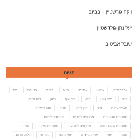
ויקה גורשטיין – בביוב
יעל נתן-גולדשטיין
שובל אביטוב
תגיות
אבקת שום
אורגנו
אסייתי
ביצה
ביצים
בלי בצל
בצל
בשר
בשר טחון
דבש
חזה עוף
כמון
ללא גלוטן
מאכלי עמים
מים
מיץ לימון
מלח
מנה ראשונה
מתכונים טבעוניים
מתכונים לילדים
מתכונים לפסח
מתכונים לראש השנה
מתכונים לשבועות
מתכונים לשבת
סויה
סוכר
עוף
עוף במרינדה
עוף בתנור
פטריות
פלפל אדום