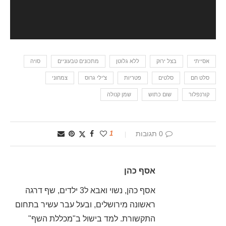
אסייתי
בצל ירוק
ללא גלוטן
מתכונים טבעוניים
סויה
סלט חם
סלטים
פטריות
צ'ילי גרוס
צמחוני
קורנפלור
שום כתוש
שמן קנולה
0 תגובות
1
אסף כהן
אסף כהן, נשוי ואבא ל3 ילדים, שף דרגה
ראשונה מירושלים, ובעל עבר עשיר בתחום
התקשורת. למד בישול ב"מכללת השף"