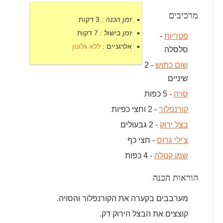
מרכיבים
זמן הכנה :
3 דקות
זמן בישול :
7 דקות
פטריות
-
אלרגניים :
ללא גלוטן
סלסלה
שום כתוש
- 2
שיניים
סויה
- 5 כפות
קורנפלור
- 2 וחצי כפיות
בצל ירוק
- 2 גבעולים
צ'ילי גרוס
- חצי כף
שמן קנולה
- 4 כפות
הוראות הכנה
מערבבים בקערה את הקורנפלור והסויה.
קוצצים את הבצל הירוק דק.