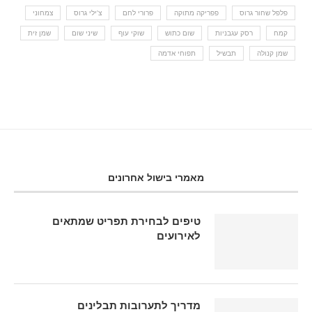
פלפל שחור גרוס
פפריקה מתוקה
פרורי לחם
צ'ילי גרוס
צמחוני
קמח
רסק עגבניות
שום כתוש
שוקי עוף
שיני שום
שמן זית
שמן קנולה
תבשיל
תפוחי אדמה
מאמרי בישול אחרונים
טיפים לבחירת תפריט שמתאים
לאירועים
מדריך לתערובות תבלינים