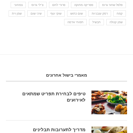
פלפל שחור גרוס
פפריקה מתוקה
פרורי לחם
צ'ילי גרוס
צמחוני
קמח
רסק עגבניות
שום כתוש
שוקי עוף
שיני שום
שמן זית
שמן קנולה
תבשיל
תפוחי אדמה
מאמרי בישול אחרונים
טיפים לבחירת תפריט שמתאים
לאירועים
מדריך לתערובות תבלינים