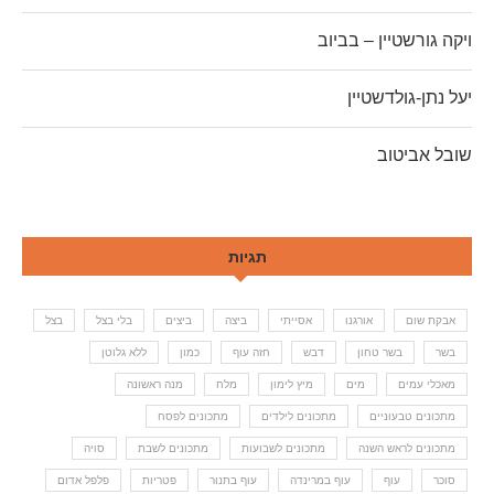
ויקה גורשטיין – בביוב
יעל נתן-גולדשטיין
שובל אביטוב
תגיות
אבקת שום
אורגנו
אסייתי
ביצה
ביצים
בלי בצל
בצל
בשר
בשר טחון
דבש
חזה עוף
כמון
ללא גלוטן
מאכלי עמים
מים
מיץ לימון
מלח
מנה ראשונה
מתכונים טבעוניים
מתכונים לילדים
מתכונים לפסח
מתכונים לראש השנה
מתכונים לשבועות
מתכונים לשבת
סויה
סוכר
עוף
עוף במרינדה
עוף בתנור
פטריות
פלפל אדום