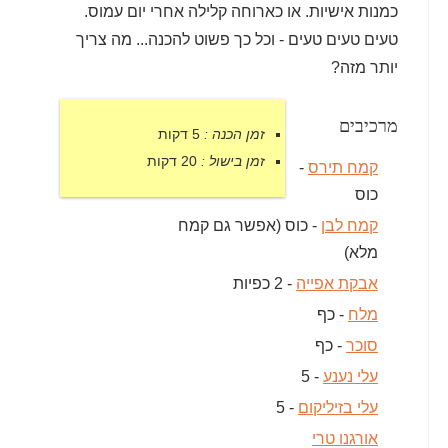
כמנות אישיות. או כארוחה קלילה אחרי יום עמוס.
טעים טעים טעים - וכל כך פשוט להכנה... מה צריך
יותר מזה?
מרכיבים
זמן הכנה :
5 דקות
זמן בישול :
20 דקות
קמח תירס
-
כוס
קמח לבן
- כוס (אפשר גם קמח
מלא)
אבקת אפייה
- 2 כפיות
מלח
- כף
סוכר
- כף
עלי נענע
- 5
עלי בזיליקום
- 5
אורגנו טרי