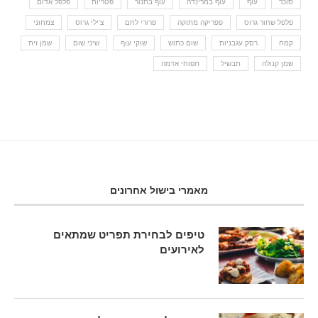
סוכר
עוף
עוף במרינדה
עוף בתנור
פטריות
פלפל אדום
פלפל שחור גרוס
פפריקה מתוקה
פרורי לחם
צ'ילי גרוס
צמחוני
קמח
רסק עגבניות
שום כתוש
שוקי עוף
שיני שום
שמן זית
שמן קנולה
תבשיל
תפוחי אדמה
מאמרי בישול אחרונים
טיפים לבחירת תפריט שמתאים
לאירועים