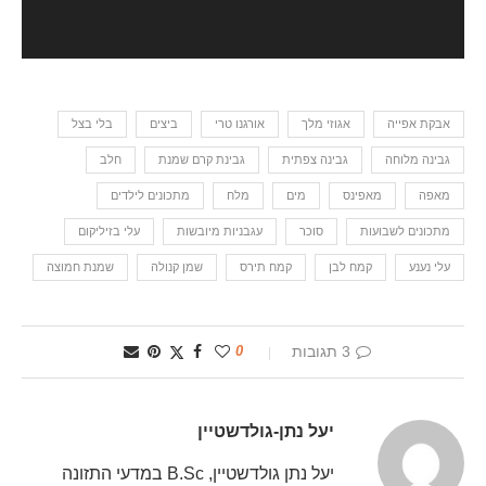
אבקת אפייה
אגוזי מלך
אורגנו טרי
ביצים
בלי בצל
גבינה מלוחה
גבינה צפתית
גבינת קרם שמנת
חלב
מאפה
מאפינס
מים
מלח
מתכונים לילדים
מתכונים לשבועות
סוכר
עגבניות מיובשות
עלי בזיליקום
עלי נענע
קמח לבן
קמח תירס
שמן קנולה
שמנת חמוצה
3 תגובות
0
יעל נתן-גולדשטיין
יעל נתן גולדשטיין, B.Sc במדעי התזונה