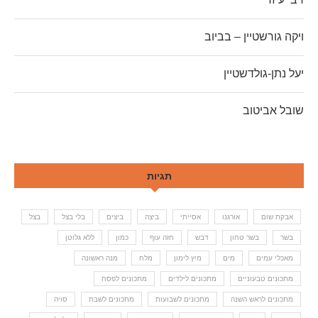
ויקה גורשטיין – בביוב
יעל נתן-גולדשטיין
שובל אביטוב
תגיות
אבקת שום
אורגנו
אסייתי
ביצה
ביצים
בלי בצל
בצל
בשר
בשר טחון
דבש
חזה עוף
כמון
ללא גלוטן
מאכלי עמים
מים
מיץ לימון
מלח
מנה ראשונה
מתכונים טבעוניים
מתכונים לילדים
מתכונים לפסח
מתכונים לראש השנה
מתכונים לשבועות
מתכונים לשבת
סויה